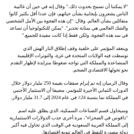
“لا يمكننا أن نسمح بحدوث ذلك.” وقال إنه في حين أن غالبية
الناس يشعرون بإيجابية بشأن حياتهم، فإن عددا أقل بكثير كانوا
متفائلين بشأن العالم. وقال: “إن هذه الفجوة بين الأمل الشخصي
والشك العالمي هي بمثابة تحذير”. “يمكن للتكنولوجيا أن تساعد
في سد هذه الفجوة، ولكن فقط إذا كانت مفيدة للجميع.”
وينعقد المؤتمر على خلفية وقف إطلاق النار الهش الذي
توسطت فيه الولايات المتحدة في غزة، والتوترات الإقليمية
المتصاعدة والمملكة التي تواجه ضغوطا متزايدة لإظهار التقدم
نحو تحولها الاقتصادي الضخم.
وقال الرميان إنه تم إبرام صفقات بقيمة 250 مليار دولار خلال
الدورات الثماني الأخيرة للمؤتمر، مضيفا أن الاستثمار الأجنبي
في المملكة نما بنسبة 24٪ في عام 2024 إلى 31.7 مليار دولار.
وسيحاول قسم الصناعات السمكية، الذي يطلق عليه اسم
“دافوس في الصحراء”، مرة أخرى جذب الدولارات الاستثمارية
إلى المملكة العربية السعودية في الوقت الذي تحاول فيه أكبر
دولة مصدرة للنفط في العالم تنويع اقتصادها.