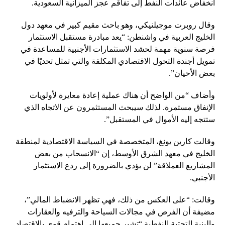
انخفاض عائدات النفط إلى تفاقم عجز الميزانية السعودية.
وقال روبرت موجيلنيكي، وهو باحث مقيم كبير في معهد دول
الخليج العربية في واشنطن: “يعد مبادرة مستقبل الاستثمار
فرصة سنوية مهمة لحشد الاستثمارات الأجنبية للمساعدة في
تمويل أجندة التحول الاقتصادي المكلفة والتي تمثل تحديًا في
بعض الأحيان”.
وأضاف “من الواضح أن هناك عملية إعادة معايرة لأولويات
الإنفاق مستمرة. لذلك سيبحث المستثمرون عن الاتجاه الذي
ستتجه إليه الأموال في المستقبل”.
وقالت كارين يونغ، المتخصصة في السياسة الاقتصادية لمنطقة
الخليج في معهد الشرق الأوسط، إن “الانسحاب من بعض
المشاريع العملاقة” لن يؤدي بالضرورة إلى ردع الاستثمار
الأجنبي.
وقالت: “على العكس من ذلك، فهي تظهر الانضباط المالي”،
مضيفة أن الفرص في مجالات السياحة والترفيه والعقارات
والبنية التحتية النفطية “تشير جميعها إلى اهتمام قوي بالاقتصاد