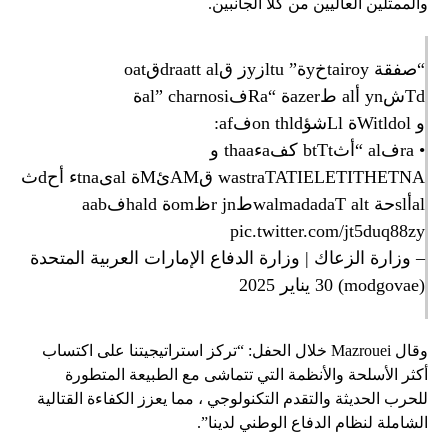
والممثلين العاليين من كلا الجانبين.
“صفقة tairoyخyة” ltuزyز قdraatt alقoat
Tdشyn أal طazerة “Raفal” charnosiة
و Witldolة Llشؤon thldفaf:
• raفal “أثbtTt كفaءthaa و
wastraTATIELETITHETNA قAMئMة alىtnaء أحdث
alأslحة walmadadaT altطr jnظomة haldفaab
pic.twitter.com/jt5duq88zy
– وزارة الزعاك | وزارة الدفاع الإمارات العربية المتحدة
(modgovae)
30 يناير 2025
وقال Mazrouei خلال الحفل: “تركز استراتيجيتنا على اكتساب
أكثر الأسلحة والأنظمة التي تتماشى مع الطبيعة المتطورة
للحرب الحديثة والتقدم التكنولوجي ، مما يعزز الكفاءة القتالية
الشاملة لنظام الدفاع الوطني لدينا”.