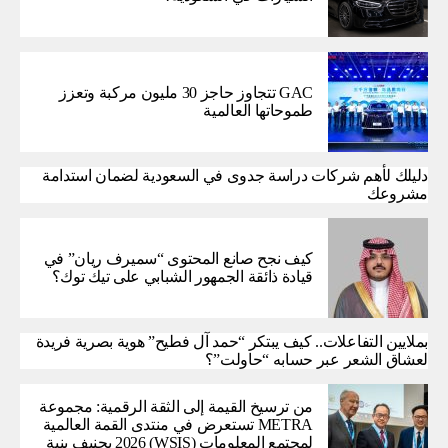
GAC تتجاوز حاجز 30 مليون مركبة وتعزز
طموحاتها العالمية
دليلك لأهم شركات دراسة جدوى في السعودية لضمان استدامة
مشروعك
كيف نجح صانع المحتوى “سميرف ريان” في
قيادة ذائقة الجمهور الشبابي على تيك توك؟
بملايين التفاعلات.. كيف يبتكر “حمد آل فطيح” هوية بصرية فريدة
لعشاق الشعر عبر حسابه “حاولت”؟
من ترسيخ القيمة إلى الثقة الرقمية: مجموعة
METRA تستعرض في منتدى القمة العالمية
لمجتمع المعلومات (WSIS) 2026 بجنيف بنية