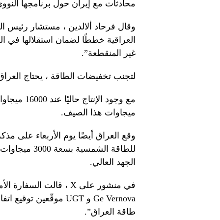
محادثات مع إيران حول برنامجها النووي
وقال فرحاد ألالدين ، مستشار رئيس ا
العراقية خططًا لضمان استقلالها في ا
غير المنقطعة”.
لتجنب تخفيضات الطاقة ، يحتاج العراق إلى إنتاج 55000 ميجاوات خ
ميجاوات هذا الصيف.
الجهد العالي.
في منشور على X ، قالت ا
Ge Vernova و UGT موقّعي
طاقة العراق”.