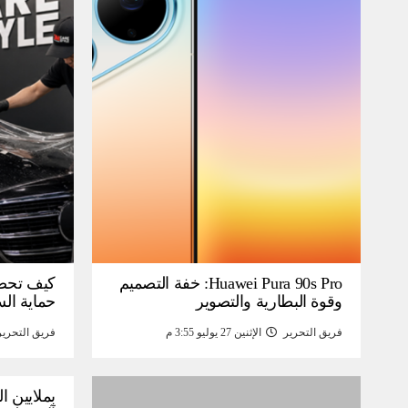
Huawei Pura 90s Pro: خفة التصميم
كيف تحص
وقوة البطارية والتصوير
حماية ال
فريق التحرير
الإثنين 27 يوليو 3:55 م
فريق التحرير
بملايين ا