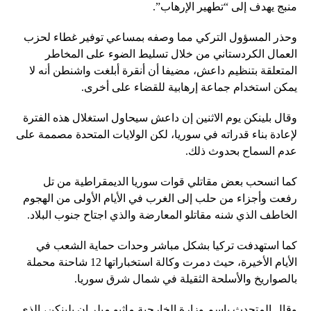
منبج يهدف إلى “تطهير الإرهاب”.
وحذر المسؤول التركي مما وصفه بمساعي توفير غطاء لحزب
العمال الكردستاني من خلال تسليط الضوء على المخاطر
المتعلقة بتنظيم داعش، مضيفا أن أنقرة أبلغت واشنطن أنه لا
يمكن استخدام جماعة إرهابية للقضاء على أخرى.
وقال بلينكن يوم الاثنين إن داعش سيحاول استغلال هذه الفترة
لإعادة بناء قدراته في سوريا، لكن الولايات المتحدة مصممة على
عدم السماح بحدوث ذلك.
كما انسحب بعض مقاتلي قوات سوريا الديمقراطية من تل
رفعت وأجزاء من حلب إلى الغرب في الأيام الأولى من الهجوم
الخاطف الذي شنه مقاتلو المعارضة والذي اجتاح جنوب البلاد.
كما استهدفت تركيا بشكل مباشر وحدات حماية الشعب في
الأيام الأخيرة، حيث دمرت وكالة استخباراتها 12 شاحنة محملة
بالصواريخ والأسلحة الثقيلة في شمال شرق سوريا.
وقال المتحدث باسم وزارة الخارجية ماثيو ميلر إن بلينكن، الذي