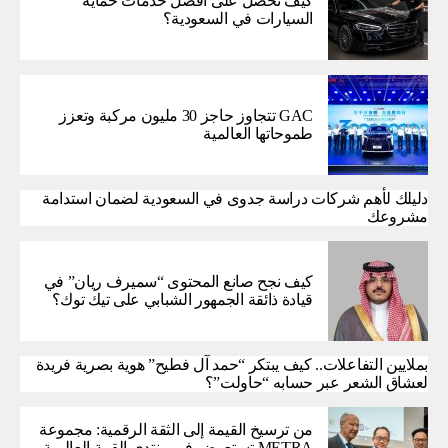
كيف تحصل على أفضل خدمات حماية
السيارات في السعودية؟
GAC تتجاوز حاجز 30 مليون مركبة وتعزز
طموحاتها العالمية
دليلك لأهم شركات دراسة جدوى في السعودية لضمان استدامة
مشروعك
كيف نجح صانع المحتوى “سميرف ريان” في
قيادة ذائقة الجمهور الشبابي على تيك توك؟
بملايين التفاعلات.. كيف يبتكر “حمد آل فطيح” هوية بصرية فريدة
لعشاق الشعر عبر حسابه “حاولت”؟
من ترسيخ القيمة إلى الثقة الرقمية: مجموعة
METRA تستعرض في منتدى القمة العالمية