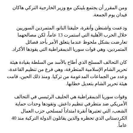
ومن المقرر أن يجتمع بلينكن مع وزير الخارجية التركي هاكان
فيدان يوم الجمعة.
ودعمت واشنطن وأنقرة، حليفتا الناتو، المتمردين السوريين
خلال الحرب الأهلية التي استمرت 13 عاماً، لكن مصالحهما
تعارضت بشكل ملحوظ عندما يتعلق الأمر بأحد فصائل
المتمردين، وهي قوات سوريا الديمقراطية التي يقودها الأكراد.
كان التحالف المسلح الذي أطاح بالأسد من السلطة بقيادة هيئة
تحرير الشام الإسلامية المتطرفة، وهي فرع من تنظيم القاعدة،
وعدد من الجماعات المدعومة من تركيا. ومنذ ذلك الحين، قامت
هيئة تحرير الشام بتعديل خطابها.
وقوات سوريا الديمقراطية هي الحليف الرئيسي في التحالف
الأمريكي ضد متطرفي تنظيم داعش. وتقودها وحدات حماية
الشعب، التي تعتبرها أنقرة امتداداً لمسلحي حزب العمال
الكردستاني الذي تحظره والذين يقاتلون الدولة التركية منذ 40
عاماً.