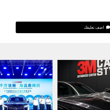
اضف تعليقك