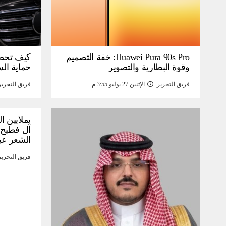
Huawei Pura 90s Pro: خفة التصميم
كيف تحص
وقوة البطارية والتصوير
حماية ال
فريق التحرير
الإثنين 27 يوليو 3:55 م
فريق التحرير
بملايين ا
آل فطيح”
الشعر عب
فريق التحرير