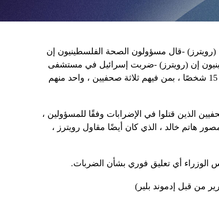
(رويترز) -قال مسؤولون الصحة الفلسطينيون إن
ينيون إن (رويترز) -ضربت إسرائيل في مستشفى
ناصر في غزة يوم الاثنين ما لا يقل عن 15 شخصًا ، بمن فيهم ثلاثة صحفيين ، واحد منهم
يين الذين قتلوا في الإضرابات وفقًا للمسؤولين ،
صور هاتم خالد ، الذي كان أيضًا مقاول رويترز ،
 الوزراء أي تعليق فوري بشأن الضربات.
ير من قبل إدموند بلير)