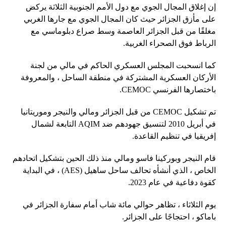
إن إغلاق المجال الجوي مع دول الأمم الجنوبية الثلاثة يركض
على مأزق الجزائر حيث كان المجال الجوي مع جارها الغربي
مغلقًا من قبل الجزائر العاصمة وسط صراع دبلوماسي مع
الرباط فوق الصحراء الغربية.
كما انسحبت المجلس العسكري الحاكم في مالي من لجنة
الأركان العسكرية المشتركة في منطقة الساحل ، والمعروفة
باختصارها الفرنسي CEMOC.
تم تشكيل CEMOC من قبل الجزائر ومالي والنيجر وموريتانيا
في أبريل 2010 لتنسيق جهودهم ضد AQIM التابعة لشمال
إفريقيا في تنظيم القاعدة.
قام النيجر وبوركينا فاسو ومالي منذ ذلك الحين بتشكيل اتحادهم
الخاص ، الذي أنشأه تحالف ساحل ساهيل (AES) ، في البداية
كقوة دفاعية في عام 2023.
يوم الثلاثاء ، تظاهر حوالي مائة شاب أمام سفارة الجزائر في
باماكو ، احتجاجًا على الجزائر.