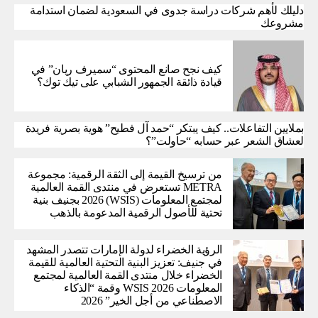
دليلك لأهم شركات دراسة جدوى في السعودية لضمان استدامة
مشروعك
كيف نجح صانع المحتوى “سميرف ريان” في
قيادة ذائقة الجمهور الشبابي على تيك توك؟
بملايين التفاعلات.. كيف يبتكر “حمد آل فطيح” هوية بصرية فريدة
لعشاق الشعر عبر حسابه “حاولت”؟
من ترسيخ القيمة إلى الثقة الرقمية: مجموعة
METRA تستعرض في منتدى القمة العالمية
لمجتمع المعلومات (WSIS) 2026 بجنيف بنية
تحتية للأصول الرقمية المدعومة بالذهب
الرؤية الخضراء لدولة الإمارات تتصدر المشهد
في جنيف: تعزيز البنية التحتية العالمية للقيمة
الخضراء خلال منتدى القمة العالمية لمجتمع
المعلومات WSIS 2026 وقمة “الذكاء
الاصطناعي من أجل الخير” 2026