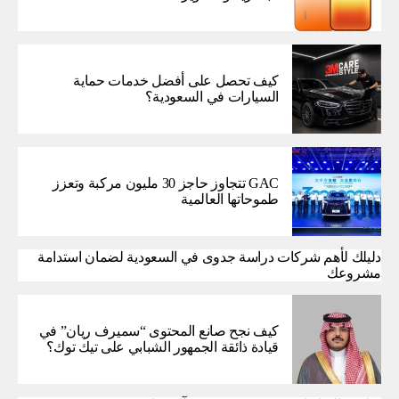
كيف تحصل على أفضل خدمات حماية
السيارات في السعودية؟
GAC تتجاوز حاجز 30 مليون مركبة وتعزز
طموحاتها العالمية
دليلك لأهم شركات دراسة جدوى في السعودية لضمان استدامة
مشروعك
كيف نجح صانع المحتوى “سميرف ريان” في
قيادة ذائقة الجمهور الشبابي على تيك توك؟