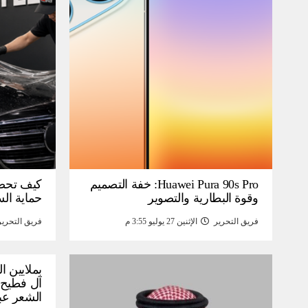
Huawei Pura 90s Pro: خفة التصميم
كيف تحص
وقوة البطارية والتصوير
حماية ال
فريق التحرير
الإثنين 27 يوليو 3:55 م
فريق التحرير
بملايين ا
آل فطيح”
الشعر عب