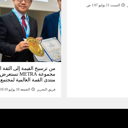
السبت 11 يوليو 1:07 ص
من ترسيخ القيمة إلى الثقة ا
مجموعة METRA تست
منتدى القمة العالمية لمجتمع
المعلومات (
فريق التحرير
الجمعة 10 يوليو 10:19 م
تحتية للأصول الرقمية المدع
بالذهب