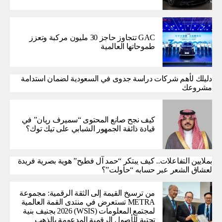
GAC تتجاوز حاجز 30 مليون مركبة وتعزز
طموحاتها العالمية
دليلك لأهم شركات دراسة جدوى في السعودية لضمان استدامة
مشروعك
كيف نجح صانع المحتوى “سميرف ريان” في
قيادة ذائقة الجمهور الشبابي على تيك توك؟
بملايين التفاعلات.. كيف يبتكر “حمد آل فطيح” هوية بصرية فريدة
لعشاق الشعر عبر حسابه “حاولت”؟
من ترسيخ القيمة إلى الثقة الرقمية: مجموعة
METRA تستعرض في منتدى القمة العالمية
لمجتمع المعلومات (WSIS) 2026 بجنيف بنية
تحتية للأصول الرقمية المدعومة بالذهب