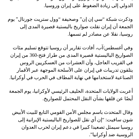
الدولي إلى زيادة الضغوط على إيران وروسيا.
وذكرت شبكة “سي إن إن” وصحيفة “وول ستريت جورنال” يوم
الجمعة أن إيران نقلت صواريخ باليستية قصيرة المدى إلى
روسيا، نقلا عن مصادر لم تسمها.
وفي أغسطس/آب، أفادت تقارير أن روسيا تتوقع تسليم مئات
الصواريخ الباليستية قصيرة المدى من طراز فتح-360 من إيران
في القريب العاجل، وأن العشرات من العسكريين الروس
يتلقون تدريبات في إيران على الأسلحة الموجهة عبر الأقمار
الصناعية لاستخدامها في نهاية المطاف في الحرب في أوكرانيا.
أعربت الولايات المتحدة، الحليف الرئيسي لأوكرانيا، يوم الجمعة
أيضًا عن قلقها بشأن النقل المحتمل للصواريخ.
وقال المتحدث باسم مجلس الأمن القومي التابع للبيت الأبيض
شون سافيت: “إن أي نقل للصواريخ الباليستية الإيرانية إلى
روسيا سيمثل تصعيدا كبيرا في دعم إيران لحرب العدوان
الروسية ضد أوكرانيا”.