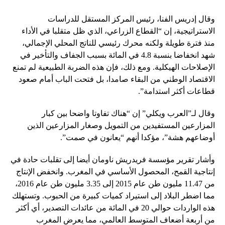
وقال إدريس الفنا، رئيس المركز المستقل للدراسات
الاستراتيجية، إن “القطاع الزراعي، الذي ظل متقلبا في الأداء
منذ فترة طويلة ولكنه محرك رئيسي للناتج المحلي الإجمالي،
شهد انخفاضا بنسبة 4.8 في المائة بسبب الجفاف والتأخير في
الإصلاحات الهيكلية. ومع ذلك، فإن هذه الضربة الطبيعية لم تمنع
الاقتصاد الوطني من البقاء صامدا، بل فتحت الباب أمام صعود
قطاعات أكثر استدامة”.
وقال لـ”العرب ويكلي” إن “هناك تفاوتا واضحا بين كبار
المزارعين المستفيدين من التمويل وصغار المزارعين الذين
أوضاعهم هشة”، مؤكدا أنهم “يعانون في صمت”.
وأشار تقرير مؤسسة فريدريش ناومان أيضا إلى تقلبات حادة في
إنتاجية القمح، المحصول الأساسي في المغرب. وانخفض الإنتاج
من 11.47 مليون طن عام 2015 إلى 3.35 مليون طن عام 2016،
مما اضطر البلاد إلى استيراد كميات كبيرة من الحبوب. وتستهلك
هذه الواردات حوالي 20 في المائة من عائدات التصدير، أي أكثر
من أربعة أضعاف المتوسط ​​العالمي، مما يعرض المغرب