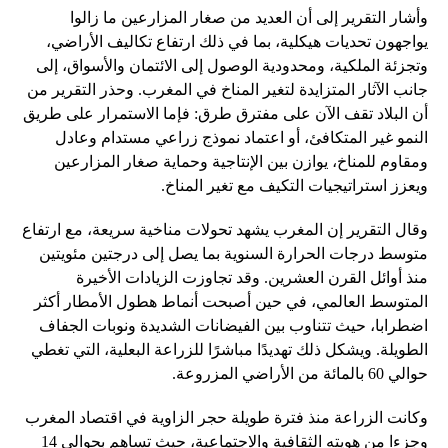
وأشار التقرير إلى أن العديد من صغار المزارعين ما زالوا
يواجهون تحديات هيكلية، بما في ذلك ارتفاع تكاليف الأراضي،
وتجزئة الملكية، ومحدودية الوصول إلى الائتمان والأسواق، إلى
جانب الآثار المتزايدة لتغير المناخ في المغرب. وحذر التقرير من
أن البلاد تقف الآن على مفترق طرق: فإما الاستمرار على طريق
النمو غير المتكافئ، أو اعتماد نموذج زراعي مستدام وعادل
ومقاوم للمناخ، يوازن بين الإنتاجية وحماية صغار المزارعين
ويعزز استراتيجيات التكيف مع تغير المناخ.
وقال التقرير إن المغرب يشهد تحولات مناخية سريعة، مع ارتفاع
متوسط ​​درجات الحرارة السنوية بما يصل إلى درجتين مئويتين
منذ أوائل القرن العشرين. وقد تجاوزت الزيادات الأخيرة
المتوسط ​​العالمي، في حين أصبحت أنماط هطول الأمطار أكثر
اضطرابا، حيث تتناوب بين الفيضانات الشديدة ونوبات الجفاف
الطويلة. ويشكل ذلك تهديدًا مباشرًا للزراعة البعلية، التي تغطي
حوالي 60 بالمائة من الأراضي المزروعة.
وكانت الزراعة منذ فترة طويلة حجر الزاوية في اقتصاد المغرب
وجزءا من هويته الثقافية والاجتماعية، حيث تساهم بحوالي 14