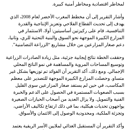
لمخاطر اقتصادية ومخاطر أمنية كبيرة.
وأشار التقرير إلى أن مخطط المغرب الأخضر لعام 2008، الذي
يهدف إلى تحديث القطاع الفلاحي وتعزيز الإنتاجية والقدرة
التنافسية، قام على ركيزتين أساسيتين: أولا، الاستثمار في
المزارع الكبيرة الموجهة نحو السوق والبنية التحتية للري، وثانيا،
دعم صغار المزارعين من خلال مشاريع “الزراعة التضامنية”.
وحققت الخطة نتائج إيجابية جزئية، مثل زيادة الصادرات الزراعية
وتوسيع المساحات المروية والمساهمة في نمو الناتج المحلي
الإجمالي. ومع ذلك، أكد التقرير أن الفوائد تم توزيعها بشكل غير
متساو. وحصلت المزارع الكبيرة الموجهة للتصدير على معظم
المكاسب، في حين لم يستفد صغار المزارعين سوى القليل
بسبب الصعوبات المستمرة في الحصول على الدعم والخبرة
الفنية والتمويل. ولا يزال العديد من أصحاب الحيازات الصغيرة
يواجهون تحديات هيكلية، بما في ذلك ارتفاع تكاليف الأراضي،
وتجزئة الملكية، ومحدودية الوصول إلى الائتمان والأسواق.
وأكد التقرير أن المستقبل الغذائي لملايين الأسر الريفية يعتمد