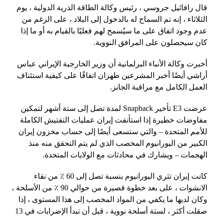
قال رافائيل جروسي ، رئيس وكالة الطاقة الذرية الدولية ، يوم
الثلاثاء ، إنه تم السماح له بالدخول إلى البلاد ، على الرغم من
عدم وجود اتفاق على ما سيُسمح لهم فعليًا بالقيام به أو ما إذا
كان سيحصلون على المرافق النووية.
أخبرت وكالة الأنباء البرلمانية أن وزير الخارجية الإيراني عباس
أراشي أيضًا أخبر المشرعين طهران اتفاقًا على كيفية استئناف
العمل الكامل مع مراقبة الجانز.
عرضت E3 تأخير Snapback لمدة تصل إلى ستة أشهر لتمكين
مفاوضات خطيرة إذا استأنفت إيران عمليات التفتيش الكاملة
للأمم المتحدة – والتي ستسعى أيضًا إلى حساب مخزون إيران
الكبير من اليورانيوم المخصب الذي لم يتم التحقق منه منذ
الهجمات – ويشارك في محادثات مع الولايات المتحدة.
كانت إيران تثري اليورانيوم بنسبة تصل إلى 60 ٪ من نقاء
الانشوات ، على بعد خطوة قصيرة من حوالي 90 ٪ من الأسلحة ،
وكان لديها ما يكفي من المواد المخصب إلى هذا المستوى ، إذا
صقلت أكثر ، لستة أسلحة نووية ، قبل أن تبدأ الإضرابات في 13