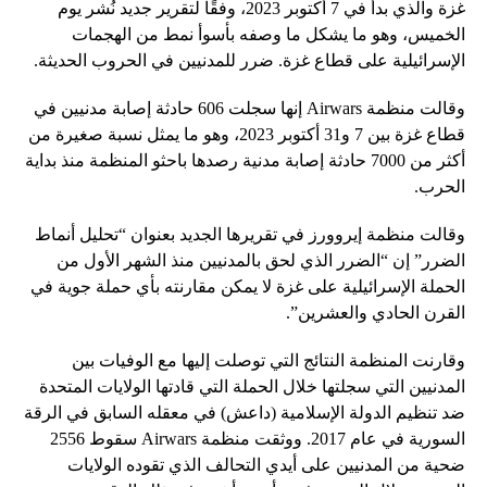
غزة والذي بدأ في 7 أكتوبر 2023، وفقًا لتقرير جديد نُشر يوم
الخميس، وهو ما يشكل ما وصفه بأسوأ نمط من الهجمات
الإسرائيلية على قطاع غزة. ضرر
للمدنيين في الحروب الحديثة.
وقالت منظمة Airwars إنها سجلت 606 حادثة إصابة مدنيين في
قطاع غزة بين 7 و31 أكتوبر 2023، وهو ما يمثل نسبة صغيرة من
أكثر من 7000 حادثة إصابة مدنية رصدها باحثو المنظمة منذ بداية
الحرب.
وقالت منظمة إيروورز في تقريرها الجديد بعنوان “تحليل أنماط
الضرر” إن “الضرر الذي لحق بالمدنيين منذ الشهر الأول من
الحملة الإسرائيلية على غزة لا يمكن مقارنته بأي حملة جوية في
القرن الحادي والعشرين”.
وقارنت المنظمة النتائج التي توصلت إليها مع الوفيات بين
المدنيين التي سجلتها خلال الحملة التي قادتها الولايات المتحدة
ضد تنظيم الدولة الإسلامية (داعش) في معقله السابق في الرقة
السورية في عام 2017. ووثقت منظمة Airwars سقوط 2556
ضحية من المدنيين على أيدي التحالف الذي تقوده الولايات