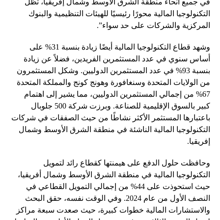
في جميع أنحاء منطقة الشرق الأوسط وشمال إفريقيا، تظل
التكنولوجيا المالية محورًا رئيسيًا للهيئات التنظيمية والبنوك
المركزية والشركات على حد سواء”.
وشهد قطاع التكنولوجيا المالية أيضًا زيادة بنسبة 31% على
أساس سنوي في عدد المستثمرين الفريدين، فضلاً عن زيادة
بنسبة 93% في عدد المستثمرين الدوليين. وشكل المستثمرون
من الولايات المتحدة وسنغافورة وهونج كونج والمملكة المتحدة
67% من إجمالي المستثمرين الدوليين، مما يشير إلى اهتمام
كبير بالسوق الإقليمية للصناعة. وبرزت شركة 500 جلوبال
باعتبارها المستثمر الأكثر نشاطًا من حيث الصفقات في شركات
التكنولوجيا المالية الناشئة في منطقة الشرق الأوسط وشمال
إفريقيا.
وحافظت حلول الدفع على هيمنتها كقطاع رائد لتمويل
التكنولوجيا المالية في منطقة الشرق الأوسط وشمال أفريقيا،
حيث استحوذت على 44% من إجمالي التمويل القطاعي في
النصف الأول من عام 2024. وفي الوقت نفسه، حقق البحث
والاستشارات المالية خطوات كبيرة، حيث صعدت سبعة مراكز