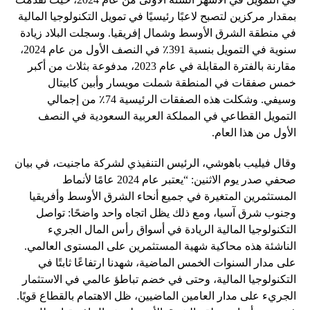
بمقدار مركزين لتصبح لاعبًا رئيسيًا في تمويل التكنولوجيا المالية
في منطقة الشرق الأوسط وشمال إفريقيا. وسجلت البلاد زيادة
سنوية في التمويل بنسبة 391٪ في النصف الأول من عام 2024،
مقارنة بالفترة المقابلة في عام 2023، مدفوعة بثلاث من أكبر
خمس صفقات في المنطقة شملت مويسار وأبين كابيتال
وسيفي. وشكلت هذه الصفقات الرئيسية 74٪ من إجمالي
التمويل القطاعي في المملكة العربية السعودية في النصف
الأول من هذا العام.
وقال فيليب باهوشي، الرئيس التنفيذي لشركة ماجنيت، في بيان
صحفي صدر يوم الاثنين: “يعتبر عام 2024 عامًا لأنماط
المستثمرين المتغيرة في جميع أنحاء الشرق الأوسط وأفريقيا
وجنوب شرق آسيا، ومع ذلك يظل اتجاه واحد واضحًا: تواصل
التكنولوجيا المالية الريادة في أسواق رأس المال الجريء
الناشئة هذه محاكية شهية المستثمرين على المستوى العالمي.
على مدار السنوات الخمس الماضية، شهدنا ارتفاعًا ثابتًا في
التكنولوجيا المالية، وحتى في خضم تباطؤ عالمي في الاستثمار
الجريء على مدار العامين الماضيين، ظل الاهتمام بالقطاع قويًا.