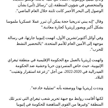
والمتخصص في شؤون المنطقة، إن “رسائل (آبي) بشأن
الوصول إلى البحر الأحمر كانت ثابتة خلال العام الماضي”.
وقال “إنه يبني تدريجيا حجة يمكن أن تبرر عملا عسكريا ملموسا
بشكل أكبر ويصور إريتريا كجارة معادية.”
وفي أوائل أكتوبر/تشرين الأول، اتهمت إثيوبيا جارتها، في رسالة
موجهة إلى الأمين العام للأمم المتحدة، “بالتحضير النشط
للحرب”.
واتهمت إريتريا بالعمل مع الحكومة الإقليمية في منطقة تيغراي
الإثيوبية، حيث خاض المتمردون حربا وحشية ضد الحكومة
الفيدرالية في 2020-2022، من أجل “زعزعة استقرار وتفتيت”
البلاد.
ونددت إريتريا بهذا ووصفته بأنه “تمثيلية خادعة”.
لكنها أقامت روابط مع جبهة تحرير شعب تيغراي التي تدير تلك
المنطقة “وغيرها من القوى المناهضة للحكومة في إثيوبيا