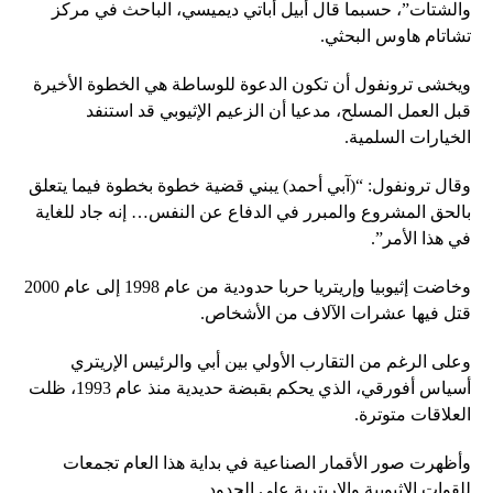
والشتات”، حسبما قال أبيل أباتي ديميسي، الباحث في مركز
تشاتام هاوس البحثي.
ويخشى ترونفول أن تكون الدعوة للوساطة هي الخطوة الأخيرة
قبل العمل المسلح، مدعيا أن الزعيم الإثيوبي قد استنفد
الخيارات السلمية.
وقال ترونفول: “(آبي أحمد) يبني قضية خطوة بخطوة فيما يتعلق
بالحق المشروع والمبرر في الدفاع عن النفس… إنه جاد للغاية
في هذا الأمر”.
وخاضت إثيوبيا وإريتريا حربا حدودية من عام 1998 إلى عام 2000
قتل فيها عشرات الآلاف من الأشخاص.
وعلى الرغم من التقارب الأولي بين أبي والرئيس الإريتري
أسياس أفورقي، الذي يحكم بقبضة حديدية منذ عام 1993، ظلت
العلاقات متوترة.
وأظهرت صور الأقمار الصناعية في بداية هذا العام تجمعات
للقوات الإثيوبية والإريترية على الحدود.