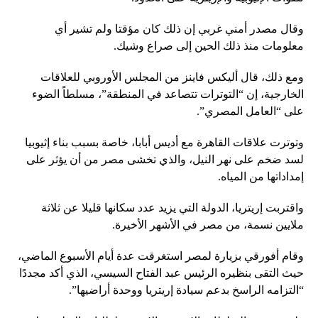
وقال مصدر أمني غربي إن ذلك كان مؤقتا ولم تشير أي
معلومات منذ ذلك الحين إلى صراع وشيك.
ومع ذلك، قال أليكس فاينز من المجلس الأوروبي للعلاقات
الخارجية، إن “التوترات تتصاعد في المنطقة”، مسلطاً الضوء
على “العامل المصري”.
وتوترت علاقات القاهرة مع أديس أبابا، خاصة بسبب بناء إثيوبيا
لسد ضخم على نهر النيل، والذي تخشى مصر من أن يؤثر على
إمداداتها من المياه.
واقتربت إريتريا، الدولة التي يزيد عدد سكانها قليلا عن ثلاثة
ملايين نسمة، من مصر في الأشهر الأخيرة.
وقام أفورقي بزيارة لمصر استغرقت عدة أيام الأسبوع الماضي،
حيث التقى بنظيره الرئيس عبد الفتاح السيسي، الذي أكد مجددًا
“التزامه الراسخ بدعم سيادة إريتريا ووحدة أراضيها”.