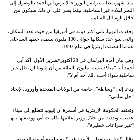
منذ أشهر، يطالب رئيس الوزراء الإثيوبي أبي أحمد بالوصول إلى
البحر لبلاده غير الساحلية، بينما يصر على أن ذلك سيكون من
خلال الوسائل السلمية.
وفقدت إثيوبيا، ثاني أكبر دولة في أفريقيا من حيث عدد السكان،
والتي يبلغ عدد سكانها حوالي 130 مليون نسمة، خطها الساحلي
عندما انفصلت إريتريا في عام 1993.
وفي بيان أمام البرلمان في 28 أكتوبر/تشرين الأول، أكد آبي
أحمد أنه “متأكد بنسبة مليون بالمائة من أن إثيوبيا لن تظل غير
ساحلية سواء أحب ذلك أحد أم لا”.
ودعا إلى “وساطة”، خاصة من الولايات المتحدة وأوروبا، لإيجاد
“حل سلمي”.
وتعتقد الحكومة الإريترية في أسمرة أن إثيوبيا تتطلع إلى ميناء
عصب، ونددت من خلال وزير إعلامها بكلمات أبي ووصفتها بأنها
“تثير صراعات خطيرة”.
وقال كيتيل ترونفول، الأستاذ في كلية جامعة أوسلو الجديدة