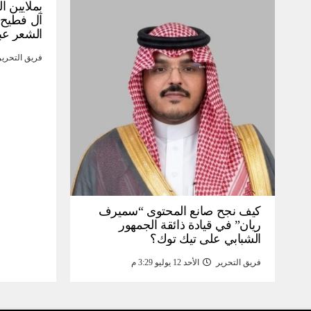
بملايين ا
آل فطيح”
الشعر عب
فريق التحرير
كيف نجح صانع المحتوى “سميرف
ريان” في قيادة ذائقة الجمهور
الشبابي على تيك توك؟
فريق التحرير
الأحد 12 يوليو 3:29 م