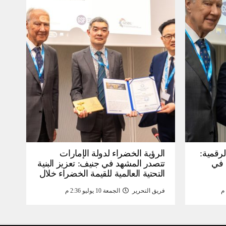
لرقمية:
الرؤية الخضراء لدولة الإمارات
عرض في
تتصدر المشهد في جنيف: تعزيز البنية
التحتية العالمية للقيمة الخضراء خلال
WSIS) 2026 بجنيف بنية
منتدى القمة العالمية لمجتمع
فريق التحرير
الجمعة 10 يوليو 2:36 م
ومة
المعلومات WSIS 2026 وقمة “الذكاء
الاصطناعي من أجل الخير” 2026