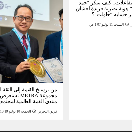
لتفاعلات.. كيف يبتكر “حمد
 هوية بصرية فريدة لعشاق
ر حسابه “حاولت”؟
السبت 11 يوليو 1:07 ص
من ترسيخ القيمة إلى الثقة ا
مجموعة METRA تست
منتدى القمة العالمية لمجتمع
المعلومات (
فريق التحرير
الجمعة 10 يوليو 10:19 م
تحتية للأصول الرقمية المدع
بالذهب