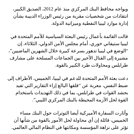
ويواجه محافظ البنك المركزي منذ عام 2012، الصديق الكبير،
انتقادات من شخصيات مقربة من رئيس الوزراء الدبيبة بشأن
إدارة موارد ليبيا النفطية وميزانية الدولة.
قالت القائمة بأعمال رئيس البعثة السياسية للأمم المتحدة في
ليبيا ستيفاني خوري، أمام مجلس الأمن الدولي، الثلاثاء، إن
“الوضع في ليبيا تدهور بسرعة كبيرة خلال الشهرين الماضيين”،
مشيرة إلى القتال الأخير بين الجماعات المسلحة على مشارف
طرابلس ومحاولات طرد الكبير بالقوة.
دعت بعثة الأمم المتحدة للدعم في ليبيا، الخميس، الأطراف إلى
ضبط النفس، معربة عن “قلقها البالغ إزاء التقارير التي تفيد
بحشد القوات في طرابلس، بما في ذلك التهديدات باستخدام
القوة لحل الأزمة المحيطة بالبنك المركزي الليبي”.
وأثارت السفارة الأميركية أيضا التوترات حول البنك مساء
الخميس، قائلة إن أي محاولة لحل الأمور بالقوة من شأنها أن
تؤثر على نزاهة المؤسسة ومكانتها في النظام المالي العالمي.