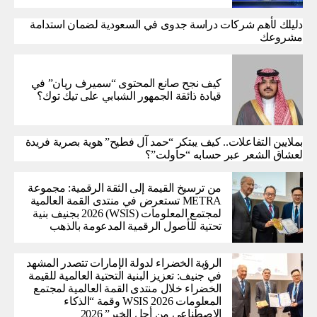
دليلك لأهم شركات دراسة جدوى في السعودية لضمان استدامة
مشروعك
كيف نجح صانع المحتوى “سميرف ريان” في
قيادة ذائقة الجمهور الشبابي على تيك توك؟
بملايين التفاعلات.. كيف يبتكر “حمد آل فطيح” هوية بصرية فريدة
لعشاق الشعر عبر حسابه “حاولت”؟
من ترسيخ القيمة إلى الثقة الرقمية: مجموعة
METRA تستعرض في منتدى القمة العالمية
لمجتمع المعلومات (WSIS) 2026 بجنيف بنية
تحتية للأصول الرقمية المدعومة بالذهب
الرؤية الخضراء لدولة الإمارات تتصدر المشهد
في جنيف: تعزيز البنية التحتية العالمية للقيمة
الخضراء خلال منتدى القمة العالمية لمجتمع
المعلومات WSIS 2026 وقمة “الذكاء
الاصطناعي من أجل الخير” 2026