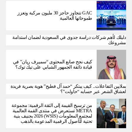
GAC تتجاوز حاجز 30 مليون مركبة وتعزز
طموحاتها العالمية
دليلك لأهم شركات دراسة جدوى في السعودية لضمان استدامة
مشروعك
كيف نجح صانع المحتوى “سميرف ريان” في
قيادة ذائقة الجمهور الشبابي على تيك توك؟
بملايين التفاعلات.. كيف يبتكر “حمد آل فطيح” هوية بصرية فريدة
لعشاق الشعر عبر حسابه “حاولت”؟
من ترسيخ القيمة إلى الثقة الرقمية: مجموعة
METRA تستعرض في منتدى القمة العالمية
لمجتمع المعلومات (WSIS) 2026 بجنيف بنية
تحتية للأصول الرقمية المدعومة بالذهب