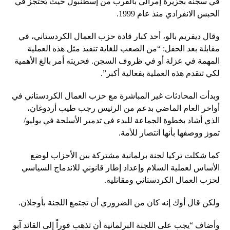
في سجنه بجزيرة إمرالي بالقرب من إسطنبول حيث يُحتجز في
الحبس الانفرادي منذ عام 1999.
وقال ديفريم بالو، أحد كبار قادة حزب العمال الكردستاني، في
مقابلة بعد الحفل: “من الصعب للغاية تنفيذ مثل هذه العملية
المهمة في عزلة أو في ظروف السجن. فحريته أمر بالغ الأهمية
لكي تتقدم هذه العملية بفعالية أكبر”.
وبدأت المحادثات غير المباشرة مع حزب العمال الكردستاني في
أواخر العام الماضي بدعم من الرئيس رجب طيب أردوغان،
الذي أشاد بخطوة الجماعة للبدء في تدمير الأسلحة في يوليو/
تموز ووصفها بأنها انتصار للأمة.
كما شكلت تركيا لجنة برلمانية مشتركة بين الأحزاب لوضع
الأساس لعملية السلام وإعداد إطار قانوني للاندماج السياسي
لحزب العمال الكردستاني ومقاتليه.
ولكن قال أوك إنه كان من الضروري أن تجتمع اللجنة بأوجلان.
وأضاف “يجب على اللجنة البرلمانية أن تذهب فوراً إلى القائد آبو