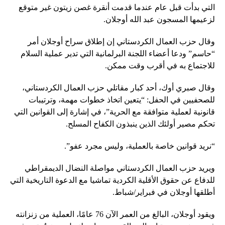
التي بدأت قبل عام عندما قدمت أنقرة غصن زيتون غير متوقع
لزعيمها المسجون عبد الله أوجلان.
وقال حزب العمال الكردستاني إن إطلاق سراح أوجلان أمر
“حاسم” ودعا أعضاء اللجنة البرلمانية التي تدير عملية السلام
للاجتماع به في أقرب وقت ممكن.
وقال صبري أوك، أحد كبار مقاتلي حزب العمال الكردستاني،
للصحفيين في الحفل: “يتعين اتخاذ خطوات مهمة، وترتيبات
قانونية لعملية متوافقة مع الحرية”، في إشارة إلى القوانين التي
تحكم مصير أولئك الذين ينبذون الكفاح المسلح.
“نريد قوانين خاصة بالعملية، وليس مجرد عفو”.
ويريد حزب العمال الكردستاني مواصلة النضال الديمقراطي
للدفاع عن حقوق الأقلية الكردية تماشيا مع الدعوة التاريخية التي
أطلقها أوجلان في فبراير/شباط.
ويقود أوجلان، البالغ من العمر الآن 76 عامًا، العملية من زنزانته