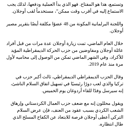
وتستمع، هذا هو المفتاح. فهو الذي بدأ العملية ودفعها، لذلك يجب
الاستماع إليه في أقرب وقت ممكن”، مستخدماً لقب أوجلان.
واللجنة البرلمانية المكونة من 48 عضوًا مكلفة أيضًا بتقرير مصير
أوجلان.
خلال العام الماضي، تمت زيارة أوجلان عدة مرات من قبل أفراد
عائلة أوجلان ومفاوضين من حزب الحركة الديمقراطية المؤيد
للأكراد، وفي الشهر الماضي تمكن من الوصول إلى محاميه لأول
مرة منذ عام 2019.
وقال الحزب الديمقراطي الديمقراطي، ثالث أكبر حزب في
تركيا والذي لعب دورًا رئيسيًا في تسهيل اتفاق السلام الناشئ،
إنه سيرسل وفدًا للقاء أردوغان يوم الخميس.
ويقول محللون إنه مع ضعف حزب العمال الكردستاني وإرهاق
الشعب الكردي بسبب عقود من العنف، فإن عرض السلام
التركي أعطى أوجلان فرصة للابتعاد عن الكفاح المسلح الذي
طال انتظاره.