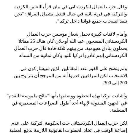
وقال حزب العمال الكردستاني في بيان قرأ باللغتين الكردية
والتركية في قرية نائية في جبال قنديل بشمال العراق: “نحن
ننفذ انسحاب جميع قواتنا داخل تركيا”.
وأمام لافتات كبيرة تحمل شعار مؤسس حزب العمال
الكردستاني المسجون عبد الله أوجلان كان هناك 25 مقاتلا
يحملون بنادق هجومية، من بينهم ثلاثة قادة قال حزب العمال
الكردستاني إنهم غادروا تركيا للتو. وكان ثمانية من النساء.
ولم يتضح على الفور عدد المقاتلين الذين سيشاركون في
الانسحاب لكن المراقبين قدروا أنه من المرجح أن يتراوح بين
200 إلى 300.
وأشادت تركيا بهذه الخطوة ووصفتها بأنها “نتائج ملموسة للتقدم”
في الجهود المبذولة لإنهاء أحد أطول الصراعات المستمرة في
المنطقة.
لكن حزب العمال الكردستاني حث الحكومة التركية على عدم
إضاعة الوقت في اتخاذ الخطوات القانونية اللازمة لدفع العملية