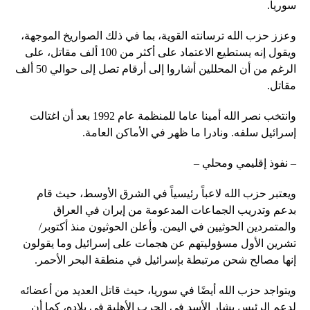
سوريا.
وعزز حزب الله ترسانته القوية، بما في ذلك الصواريخ الموجهة،
ويقول إنه يستطيع الاعتماد على أكثر من 100 ألف مقاتل، على
الرغم من أن المحللين أشاروا إلى أرقام تصل إلى حوالي 50 ألف
مقاتل.
وانتخب نصر الله أمينا عاما للمنظمة عام 1992 بعد أن اغتالت
إسرائيل سلفه. ونادرا ما ظهر في الأماكن العامة.
– نفوذ إقليمي ومحلي –
ويعتبر حزب الله لاعباً رئيسياً في الشرق الأوسط، حيث قام
بدعم وتدريب الجماعات المدعومة من إيران في العراق
والمتمردين الحوثيين في اليمن. وأعلن الحوثيون منذ أكتوبر/
تشرين الأول مسؤوليتهم عن هجمات على إسرائيل وما يقولون
إنها مصالح شحن مرتبطة بإسرائيل في منطقة البحر الأحمر.
ويتواجد حزب الله أيضًا في سوريا، حيث قاتل العديد من أعضائه
لدعم الرئيس بشار الأسد في الحرب الأهلية في بلاده، كما أن