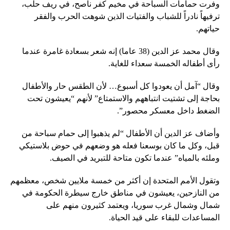
وفرت حمامات السباحة في مخيم كفر ناصح، في ريف حلب،
ترفيهاً نادراً للشباب والفتيات الذين شوهت الحرب والفقر
حياتهم.
وقال محمد عز الدين (38 عاما) إنه شعر بسعادة غامرة عندما
رأى أطفاله الخمسة سعداء للغاية.
وقال “آمل أن يعودوا كل أسبوع… لأن الطقس حار والأطفال
بحاجة إلى تشتيت انتباههم والاستمتاع” لأنهم “يعيشون تحت
الضغط داخل معسكر محصور”.
وأضاف عز الدين أن الأطفال “لم يذهبوا إلى حمام سباحة من
قبل، وكل ما كان بوسعنا فعله هو وضعهم في حوض بلاستيكي
وملئه بالمياه” عندما تكون متاحة للتبريد في الصيف.
وتقول الأمم المتحدة إن أكثر من خمسة ملايين شخص، معظمهم
من النازحين، يعيشون في مناطق خارج سيطرة الحكومة في
شمال وشمال غرب سوريا، ويعتمد كثيرون منهم على
المساعدات للبقاء على قيد الحياة.