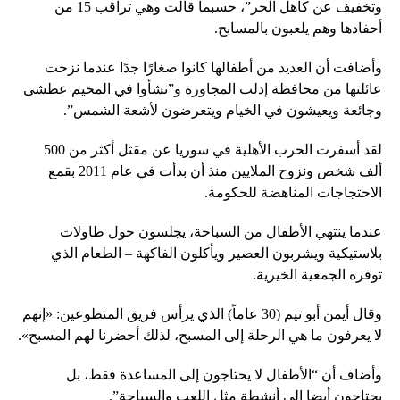
وتخفيف عن كاهل الحر”، حسبما قالت وهي تراقب 15 من
أحفادها وهم يلعبون بالمسابح.
وأضافت أن العديد من أطفالها كانوا صغارًا جدًا عندما نزحت
عائلتها من محافظة إدلب المجاورة و”نشأوا في المخيم عطشى
وجائعة ويعيشون في الخيام ويتعرضون لأشعة الشمس”.
لقد أسفرت الحرب الأهلية في سوريا عن مقتل أكثر من 500
ألف شخص ونزوح الملايين منذ أن بدأت في عام 2011 بقمع
الاحتجاجات المناهضة للحكومة.
عندما ينتهي الأطفال من السباحة، يجلسون حول طاولات
بلاستيكية ويشربون العصير ويأكلون الفاكهة – الطعام الذي
توفره الجمعية الخيرية.
وقال أيمن أبو تيم (30 عاماً) الذي يرأس فريق المتطوعين: «إنهم
لا يعرفون ما هي الرحلة إلى المسبح، لذلك أحضرنا لهم المسبح».
وأضاف أن “الأطفال لا يحتاجون إلى المساعدة فقط، بل
يحتاجون أيضا إلى أنشطة مثل اللعب والسباحة”.