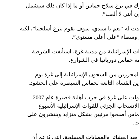
ك في نزع سلاح حماس أو ما إذا كان ذلك سيشمل
 أنني لا ألعب”.
 له “نعم يا سيدي، سوف نقوم بنزع أسلحتنا”، لكنه
بر وسطاء “على أعلى مستوى”.
 الإسرائيلية من مدينة غزة، استأنفت الشرطة
مة حماس دورياتها في الشوارع.
محررين من السجون الإسرائيلية إلى غزة يوم
لدين القسام التابعة لحماس السيطرة على الحشود.
وسرعان ما استعادت حماس، التي استولت على غزة في حرب أهلية قصيرة عام 2007،
انسحاب الجزئي للقوات الإسرائيلية الأسبوع
ماس أصبحوا مرئيين بشكل متزايد وينتشرون على
ت.
 ضد العشائر والعصابات المسلحة، التي يُزعم أن