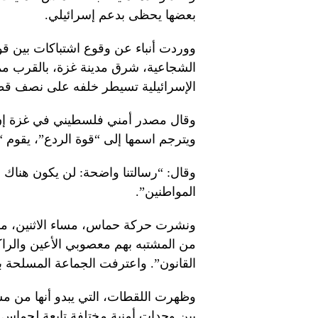
بعضها يحظى بدعم إسرائيلي.
ووردت أنباء عن وقوع اشتباكات بين ق
الشجاعية، شرق مدينة غزة، بالقرب مما
الإسرائيلية تسيطر خلفه على نصف قطاع
وقال مصدر أمني فلسطيني في غزة إن ال
ويترجم اسمها إلى “قوة الردع”، يقوم “
وقال: “رسالتنا واضحة: لن يكون هناك 
المواطنين”.
ونشرت حركة حماس، مساء الاثنين، مقطع
من المشتبه بهم معصوبي الأعين والراك
القانون”. واعترفت الجماعة المسلحة بإعدام ما لا يقل عن 2
وظهرت اللقطات، التي يبدو أنها من مسا
بين وحدات أمنية مختلفة تابعة لحماس