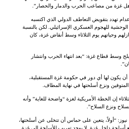
أهل غزة من مصاعب الحرب والدمار والحصار”.
ام تهدد بتقويض التعاطف الدولي الذي اكتسبه
لوحشية للهجوم العسكري الإسرائيلي. لكن بالنسبة
ازلهم وحياتهم يوم الثلاثاء وسط أنقاض غزة، كان
34 عاما) من دير البلح وسط قطاع غزة: “بعد انتهاء الحرب وانتشار
ن”.
ن يكون لها أي دور في حكومة غزة المستقبلية،
المتوفين ونزع أسلحتها في نهاية المطاف.
ثلاثاء إن الخطة الأمريكية لغزة “واضحة للغاية” وأنه
سلاح ونزع السلاح”.
وز: “أولاً، يتعين على حماس أن تتخلى عن أسلحتها،
نع أسلحة داخل غزة. لا يوجد تهريب للأسلحة إلى غزة.