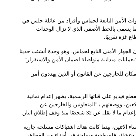
وات الأمن التابعة لحماس وأفراد من عائلة حلس في
 يسمى بالخط الأصفر، الذي لا تزال الوحدات
 غزة تقريبًا.
جهاز الأمني ​​التابع لحماس، وهو وحدة أنشئت حديثا
بعمليات ميدانية متواصلة لضمان الأمن والاستقرار”.
مكان للخارجين عن القانون أو الذين يهددون أمن
 فيديو على قناتها الرسمية، يظهر إعدام ثمانية
عين، ووصفتهم بـ”المتعاونين والخارجين عن
3 شخصًا منذ وقف إطلاق النار.
ء الاثنين، بينما كانت هناك اشتباكات مسلحة جارية
 وعشائر فلسطينية مسلحة في أجزاء من القطاع،