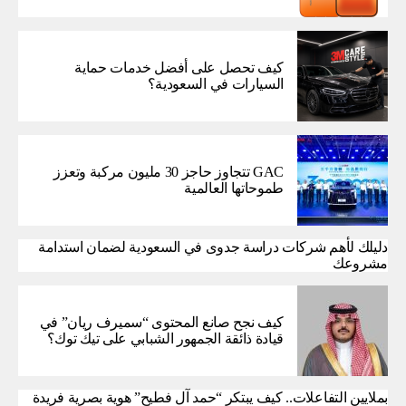
كيف تحصل على أفضل خدمات حماية
السيارات في السعودية؟
GAC تتجاوز حاجز 30 مليون مركبة وتعزز
طموحاتها العالمية
دليلك لأهم شركات دراسة جدوى في السعودية لضمان استدامة
مشروعك
كيف نجح صانع المحتوى “سميرف ريان” في
قيادة ذائقة الجمهور الشبابي على تيك توك؟
بملايين التفاعلات.. كيف يبتكر “حمد آل فطيح” هوية بصرية فريدة