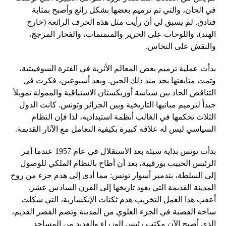
في الخان، والتي تم ترميم بعضها بشكل رائع وأصبح بمثابة
فنادق. لم يسبق لي أن رأيت مثل هذه الحرف الرائعة (خارج
الهند)، واللوحات على الحرير والمنمنمات، والفخار المزجج،
والنقش على النحاس.
بدأت عملية ترميم بعض المعالم الأثرية في الفترة السوفييتية،
وتمت متابعتها بجد منذ ذلك الحين. وبعد أسبوعين، فكرت في
التناقض الحاد بين سياسة أوزبكستان الاستباقية والممولة تمويلاً
جيداً لترميم مبانيها التاريخية وبين الجزائر وتونس. كانت الدول
الثلاث تحكمها في الغالب أنظمة استبدادية، لذا فإن النظام
السياسي ليس له علاقة كبيرة بكيفية التعامل مع الآثار القديمة.
بدأت تونس بداية سيئة بعد الاستقلال في عام 1957 عندما أمر
الرئيس الحبيب بورقيبة، بعد أن أطاح بالنظام الملكي للوصول
إلى السلطة، بتدمير أسوار تونس: مما أدى إلى هدم جزء من روح
المدينة القديمة التي يعود تاريخها إلى القرن السادس عشر.
أعقب هذا العمل التخريب هدم ثكنات الإنكشارية، التي شكلت
ساحة القصبة في الجزء العلوي من المدينة وتضم القصر القديم،
الذي أصبح الآن مكتب رئيس الوزراء والعديد من المساجد