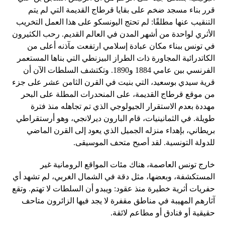
قرر بناء مسجد ضخم على بقايا قرطاج القديمة التي لم يتم
التنقيب عنها مطلقًا: لم تحتج اليونسكو على هذا العمل التخريب
الأثري لواحدة من أشهر المدن في العالم القديم. رحب الكثيرون
في تونس ببناء مكان عبادة إسلامي ارتفعت مآذنه أعلى من
الكاتدرائية المجاورة ذات الطراز البيزنطي التي بناها المستعمر
الفرنسي بين عامي 1884 و1890. وتكتشف السلطات الآن أن
قرية سيدي بوسعيد، التي بنيت في القرن الثامن عشر على جزء
من موقع قرطاج القديمة، على المنحدرات المطلة على البحر
مهددة بعدم الاستقرار الجيولوجي الذي تم تجاهله منذ فترة
طويلة. في الثمانينيات، قام البارون ديرلانجي، وهو أرستقراطي
بريطاني، بإهداء منزله الجميل الذي يعود إلى القرن الماضي
للدولة التونسية. لقد أصبح متحف الموسيقى.
خارج تونس العاصمة، هناك مئات المواقع الرومانية غير
المستكشفة، وبعضها، مثل دقة في الشمال الغربي، لم تشهد أي
حفريات أثرية خطيرة منذ عقود: ويبدو أن السلطات لا تهتم. وتقع
آثارهم المهيبة في مناطق مقفرة لا يجد فيها الزائرون متاحف
حقيقية أو فنادق أو مطاعم لائقة.