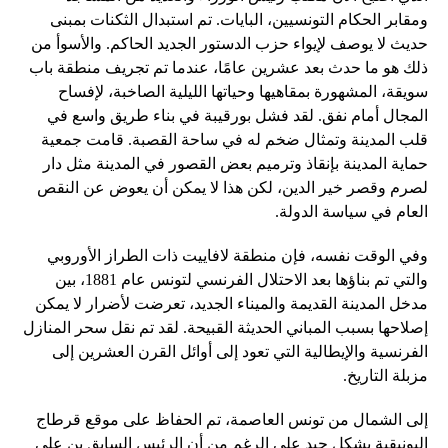
ومقابر الحكام التونسيين، البايات. تم استبدال الثكنات بمبنى
حديث لا يوصف لإيواء حزب الدستور الجديد الحاكم. والأسوأ من
ذلك هو ما حدث بعد عشرين عامًا، عندما تم تجريف منطقة باب
سويقة، المشهورة بمقاهيها وحياتها الليلية الصاخبة، لإفساح
المجال أمام نفق. لقد فشل بورقيبة في بناء طريق واسع في
قلب المدينة وتمثال ضخم له في ساحة القصبة. قامت جمعية
حماية المدينة بإنقاذ وترميم بعض القصور في المدينة مثل دار
لصرم وقصر خير الدين، لكن هذا لا يمكن أن يعوض عن النقص
العام في سياسة الدولة.
وفي الوقت نفسه، فإن منطقة لافاييت ذات الطراز الأوروبي
والتي تم بناؤها بعد الاحتلال الفرنسي لتونس عام 1881، بين
مدخل المدينة القديمة والميناء الجديد، تعرضت لأضرار لا يمكن
إصلاحها بسبب المباني الحديثة القبيحة. لقد تم نقل سحر المنازل
الفرنسية والإيطالية التي تعود إلى أوائل القرن العشرين إلى
مزبلة التاريخ.
إلى الشمال من تونس العاصمة، تم الحفاظ على موقع قرطاج
البونيقية بشكل جيد على الرغم من أن الرئيس السابق بن علي