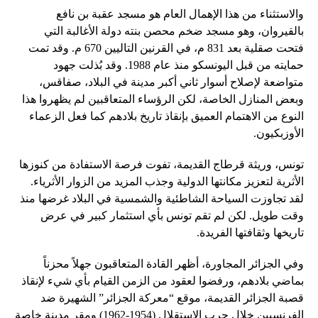
والاستثناء من هذا الإهمال العام هو مسجد عقبة بن نافع
بالقيروان، وهو مسجد ضخم محصن بنته دولة الأغالبة التي
فتحت صقلية بعد 831 م، في القرنين التاليين 670 م. وقد تمت
حمايته من قبل اليونسكو منذ عام 1988. وقد بُذلت جهود
متواضعة لإصلاح أسوار ثاني أكبر مدينة في البلاد، صفاقس،
وبعض المنازل الخاصة، لكن الرؤساء المتعاقبين لم يظهروا هذا
النوع من الاهتمام العميق بإنقاذ تاريخ بلادهم كما فعل الزعماء
الأوزبكيون.
تونس، وريثة قرطاج القديمة، تفوت فرصة الاستفادة من كنوزها
الأثرية لتعزيز مكانتها الدولية وجذب المزيد من الزوار الأثرياء.
لقد تجاوزت السياحة الشاطئية والشمسية في البلاد غرضها منذ
وقت طويل. لكن لم تقم تونس بأي استثمار كبير في عرض
تاريخها وثقافتها الفريدة.
وفي الجزائر المجاورة، أظهر القادة المتعاقبون جهلاً محزناً
بماضي بلادهم، ورفضوا لعقود من الزمن القيام بأي شيء لإنقاذ
قصبة الجزائر القديمة، موقع “معركة الجزائر” الشهيرة ضد
الفرنسيين خلال حرب الاستقلال (1954-1962) ومقر مدينة خاصة