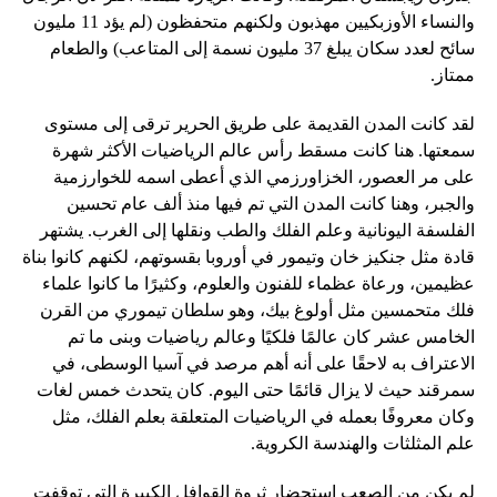
والنساء الأوزبكيين مهذبون ولكنهم متحفظون (لم يؤد 11 مليون
سائح لعدد سكان يبلغ 37 مليون نسمة إلى المتاعب) والطعام
ممتاز.
لقد كانت المدن القديمة على طريق الحرير ترقى إلى مستوى
سمعتها. هنا كانت مسقط رأس عالم الرياضيات الأكثر شهرة
على مر العصور، الخزاورزمي الذي أعطى اسمه للخوارزمية
والجبر، وهنا كانت المدن التي تم فيها منذ ألف عام تحسين
الفلسفة اليونانية وعلم الفلك والطب ونقلها إلى الغرب. يشتهر
قادة مثل جنكيز خان وتيمور في أوروبا بقسوتهم، لكنهم كانوا بناة
عظيمين، ورعاة عظماء للفنون والعلوم، وكثيرًا ما كانوا علماء
فلك متحمسين مثل أولوغ بيك، وهو سلطان تيموري من القرن
الخامس عشر كان عالمًا فلكيًا وعالم رياضيات وبنى ما تم
الاعتراف به لاحقًا على أنه أهم مرصد في آسيا الوسطى، في
سمرقند حيث لا يزال قائمًا حتى اليوم. كان يتحدث خمس لغات
وكان معروفًا بعمله في الرياضيات المتعلقة بعلم الفلك، مثل
علم المثلثات والهندسة الكروية.
لم يكن من الصعب استحضار ثروة القوافل الكبيرة التي توقفت