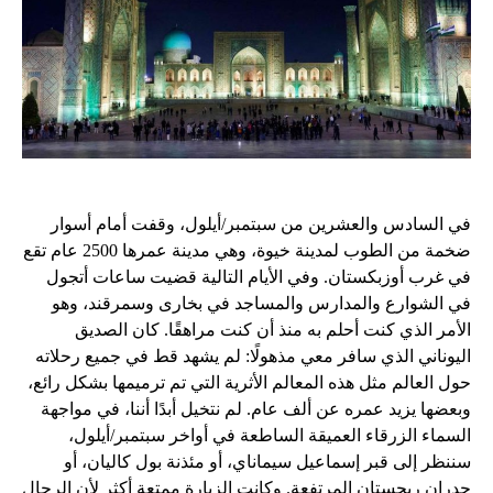
في السادس والعشرين من سبتمبر/أيلول، وقفت أمام أسوار
ضخمة من الطوب لمدينة خيوة، وهي مدينة عمرها 2500 عام تقع
في غرب أوزبكستان. وفي الأيام التالية قضيت ساعات أتجول
في الشوارع والمدارس والمساجد في بخارى وسمرقند، وهو
الأمر الذي كنت أحلم به منذ أن كنت مراهقًا. كان الصديق
اليوناني الذي سافر معي مذهولًا: لم يشهد قط في جميع رحلاته
حول العالم مثل هذه المعالم الأثرية التي تم ترميمها بشكل رائع،
وبعضها يزيد عمره عن ألف عام. لم نتخيل أبدًا أننا، في مواجهة
السماء الزرقاء العميقة الساطعة في أواخر سبتمبر/أيلول،
سننظر إلى قبر إسماعيل سيماناي، أو مئذنة بول كاليان، أو
جدران ريجستان المرتفعة. وكانت الزيارة ممتعة أكثر لأن الرجال