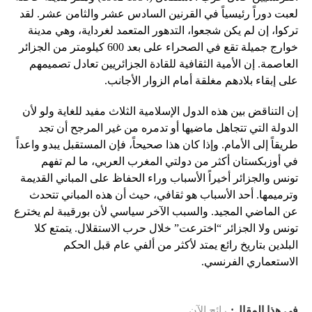
لعبت دوراً رئيسياً في القرنين السادس عشر والثامن عشر. لقد
تركوا، إن لم يكن شجعوا، التدهور المتعمد لغرداية، وهي مدينة
خوارج جميلة تقع في الصحراء على بعد 600 كيلومتر من الجزائر
العاصمة. إن الأمية الثقافية للقادة الجزائريين تعادل تصميمهم
على إبقاء بلادهم مغلقة أمام الزوار الأجانب.
إن التناقض بين هذه الدول الإسلامية الثلاث مفيد للغاية ولو لأن
الدولة التي تتجاهل ماضيها أو تدمره من غير المرجح أن تجد
طريقاً إلى الأمام. وإذا كان هذا صحيحاً، فإن المستقبل يبدو واعداً
في أوزبكستان أكثر من دولتي المغرب العربي، ما لم تفهم
تونس والجزائر أخيراً الأسباب وراء الحفاظ على المباني القديمة
وترميمها. أحد الأسباب هو ثقافي، حيث أن هذه المباني تتحدث
عن الماضي المجيد. والسبب الآخر سياسي لأن بورقيبة لم يخترع
تونس ولا الجزائر “اخترعت” خلال حرب الاستقلال. يتمتع كلا
البلدين بتاريخ رائع يمتد لأكثر من ألفي عام قبل الحكم
الاستعماري الفرنسي.
في هذا المقال:
رائج الآن