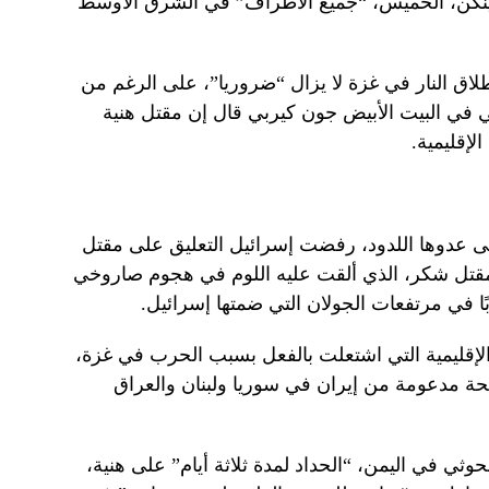
بلينكن، الخميس، “جميع الأطراف” في الشرق الأوسط
اق النار في غزة لا يزال “ضروريا”، على الرغم من
في البيت الأبيض جون كيربي قال إن مقتل هنية
لإقليمية.
على عدوها اللدود، رفضت إسرائيل التعليق على مقتل
مقتل شكر، الذي ألقت عليه اللوم في هجوم صاروخي
لإقليمية التي اشتعلت بالفعل بسبب الحرب في غزة،
ة مدعومة من إيران في سوريا ولبنان والعراق
ي في ​​اليمن، “الحداد لمدة ثلاثة أيام” على هنية،