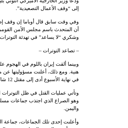
ودعا وزير الخارجية الأميركي أنتوني 
إلى “وقف الأعمال التصعيدية”.
وفي وقت سابق قال أوباما إن وقف إطل
أن المتحدث باسم مجلس الأمن القومي 
وشكري “لا يساعد” في تهدئة التوترات ا
– تصاعد التوترات –
وبينما ألقت إيران باللوم في الهجوم 
هنية. ومع ذلك، أعلنت مسؤوليتها عن 
في نهاية الأسبوع أدى إلى مقتل 12 شابًا في مرتفعات الجولان التي ضمتها إسرائيل.
وتأتي عمليات القتل في ظل التوترات ا
وهو الصراع الذي اجتذب جماعات مسلح
واليمن.
وأعلنت إحدى تلك الجماعات، جماعة الحوث