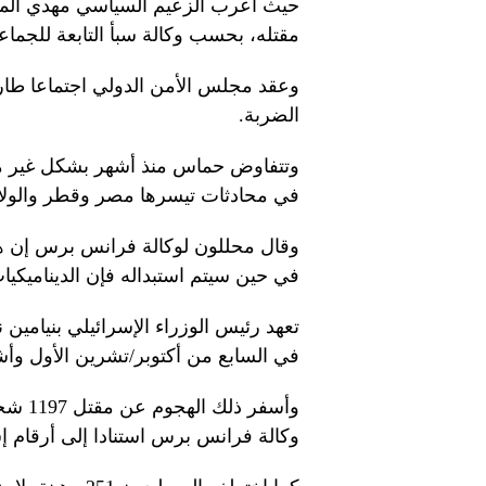
حيث أعرب الزعيم السياسي مهدي ال
مقتله، بحسب وكالة سبأ التابعة للجماع
وعقد مجلس الأمن الدولي اجتماعا طارئا
الضربة.
وتتفاوض حماس منذ أشهر بشكل غير مب
في محادثات تيسرها مصر وقطر والولاي
وقال محللون لوكالة فرانس برس إن هنية
في حين سيتم استبداله فإن الديناميكي
تعهد رئيس الوزراء الإسرائيلي بنيامين
في السابع من أكتوبر/تشرين الأول وأ
وأسفر
وكالة فرانس برس استنادا إلى أرقام إس