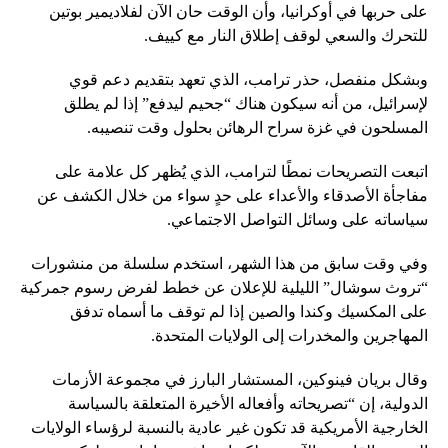
على حربها في أوكرانيا، وأن الوقت حان الآن لفلاديمير بوتين
للتحرك والسعي لوقف إطلاق النار مع كييف.
وبشكل منفصل، حذر ترامب، الذي تعهد بتقديم دعم قوي
لإسرائيل، من أنه سيكون هناك “جحيم ليدفع” إذا لم يطلق
المسلحون في غزة سراح الرهائن بحلول وقت تنصيبه.
اتبعت التصريحات نمطًا لترامب، الذي يُظهر كل علامة على
مفاجأة الأصدقاء والأعداء على حدٍ سواء من خلال الكشف عن
سياساته على وسائل التواصل الاجتماعي.
وفي وقت سابق من هذا الشهر، استخدم سلسلة من منشورات
“تروث سوشال” الليلية للإعلان عن خطط لفرض رسوم جمركية
على المكسيك وكندا والصين إذا لم توقف ما أسماه تدفق
المهاجرين والمخدرات إلى الولايات المتحدة.
وقال بريان فينوكين، المستشار البارز في مجموعة الأزمات
الدولية، إن “تصريحاته وأفعاله الأخيرة المتعلقة بالسياسة
الخارجية الأمريكية قد تكون غير عادية بالنسبة لرؤساء الولايات