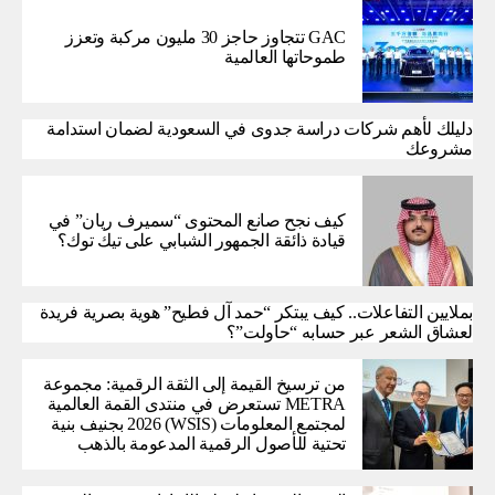
GAC تتجاوز حاجز 30 مليون مركبة وتعزز
طموحاتها العالمية
دليلك لأهم شركات دراسة جدوى في السعودية لضمان استدامة
مشروعك
كيف نجح صانع المحتوى “سميرف ريان” في
قيادة ذائقة الجمهور الشبابي على تيك توك؟
بملايين التفاعلات.. كيف يبتكر “حمد آل فطيح” هوية بصرية فريدة
لعشاق الشعر عبر حسابه “حاولت”؟
من ترسيخ القيمة إلى الثقة الرقمية: مجموعة
METRA تستعرض في منتدى القمة العالمية
لمجتمع المعلومات (WSIS) 2026 بجنيف بنية
تحتية للأصول الرقمية المدعومة بالذهب