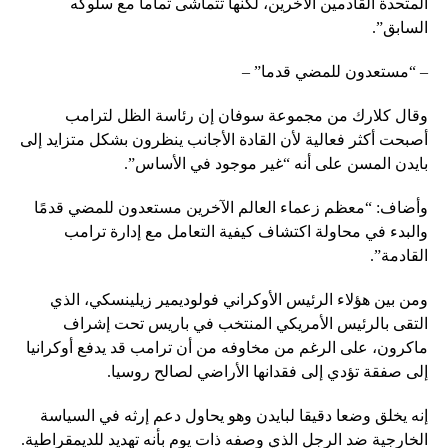
المتحدة القادمين الآخرين، لكنها تتماشى تماما مع سلوكه
السابق”.
– “مستعدون للمضي قدما” –
وقال كلارك من مجموعة سوفان إن رئاسة الظل لترامب
أصبحت أكثر فعالية لأن القادة الأجانب ينظرون بشكل متزايد إلى
بايدن المسن على أنه “غير موجود في الأساس”.
وأضاف: “معظم زعماء العالم الآخرين مستعدون للمضي قدمًا
والبدء في محاولة اكتشاف كيفية التعامل مع إدارة ترامب
القادمة”.
ومن بين هؤلاء الرئيس الأوكراني فولوديمير زيلينسكي، الذي
التقى بالرئيس الأمريكي المنتخب في باريس تحت إشراف
ماكرون، على الرغم من مخاوفه من أن ترامب قد يدفع أوكرانيا
إلى صفقة تؤدي إلى فقدانها الأراضي لصالح روسيا.
إنه يخلق وضعا دقيقا لبايدن وهو يحاول دعم إرثه في السياسة
الخارجية ضد الرجل الذي وصفه ذات يوم بأنه تهديد للديمقراطية.