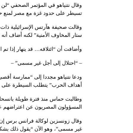
وقال نتنياهو في المؤتمر الصحفي “لن
تسيطر على حدود غزة مع مصر لمنع حم
وقالت صحيفة هآرتس الإسرائيلية ذات ا
ستار المخاوف الأمنية” لكنه أضاف أنه 
وأضافت أن “ائتلافه… قد ينهار إذا تم 
– “احتلال إلى أجل غير مسمى” –
ودعا نتنياهو مجددا إلى “ممارسة أق
أهداف الحرب” يتطلب السيطرة على مم
وطالبت حماس منذ فترة طويلة بانسحا
المسؤولون المصريون عن اعتراضهم عل
وقال زونسزين لوكالة فرانس برس إن ن
غير مسمى”، وهو الآن “يقول ذلك بشك