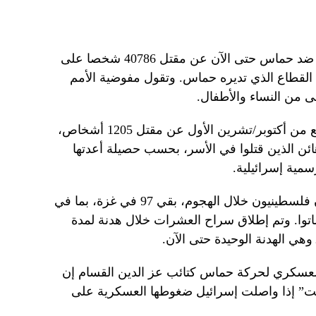
وأسفرت الحملة العسكرية الإسرائيلية ضد حماس حتى الآن عن مقتل 40786 شخصا على
القطاع الذي تديره حماس. وتقول مفوضية الأمم
ى من النساء والأطفال.
وأسفر الهجوم على إسرائيل في السابع من أكتوبر/تشرين الأول عن مقتل 1205 أشخاص،
ئن الذين قتلوا في الأسر، بحسب حصيلة أعدتها
سمية إسرائيلية.
ومن بين 251 رهينة اختطفهم مسلحون فلسطينيون خلال الهجوم، بقي 97 في غزة، بما في
نهم ماتوا. وتم إطلاق سراح العشرات خلال هدنة لمدة
وهي الهدنة الوحيدة حتى الآن.
 العسكري لحركة حماس كتائب عز الدين القسام إن
بيت” إذا واصلت إسرائيل ضغوطها العسكرية على