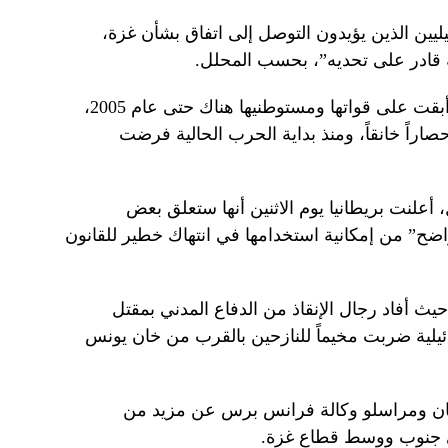
يين الذين يؤيدون التوصل إلى اتفاق بشأن غزة،
ة قادر على تحديه”، بحسب المحلل.
احتلت إسرائيل قطاع غزة عام 1967 وأبقت على قواتها ومستوطنيها هناك حتى عام 2005،
راً خانقاً، ومنذ بداية الحرب الحالية فرضت
علنت بريطانيا يوم الاثنين أنها ستعلق بعض
ح” من إمكانية استخدامها في انتهاك خطير للقانون
حيث أفاد رجال الإنقاذ من الدفاع المدني بمقتل
لية ضربت مخيماً للنازحين بالقرب من خان يونس
يان ومراسلو وكالة فرانس برس عن مزيد من
ى جنوب ووسط قطاع غزة.