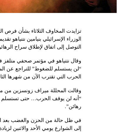
تزايدت المخاوف الثلاثاء بشأن فرص ا
الوزراء الإسرائيلي بنيامين نتنياهو تق
التوصل إلى اتفاق لإطلاق سراح الرهائن
وقال نتنياهو في مؤتمر صحفي متلفز في 
“لن يستسلم للضغوط” للتراجع عن الم
الحرب التي تقترب الآن من شهرها الث
وقالت المحللة ميراف زونسزين من مجم
“أنه لن يوقف الحرب… حتى تستسلم ح
رهائن”.
في ظل حالة من الحزن والغضب بعد است
إلى الشوارع يومي الأحد والاثنين لزي