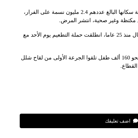
ومع تحول غزة إلى أنقاض، وإجبار غالبية سكانها البالغ عددهم 2.4 مليون نسمة على الفرار،
ن مكتظة وغير صحية، انتشر المرض.
بعد ظهور أول حالة مؤكدة لشلل الأطفال منذ 25 عاما، انطلقت حملة التطعيم يوم الأحد مع
قالت وزارة الصحة في قطاع غزة إن نحو 160 ألف طفل تلقوا الجرعة الأولى من لقاح شلل
القطاع.
اضف تعليقك