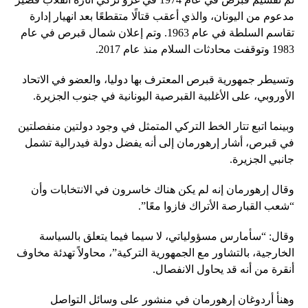
مدعوم من اليونان، والذي أعقب قتالًا متقطعًا بعد انهيار إدارة
تقاسم السلطة في عام 1963. وتم إعلان شمال قبرص في عام
1983 وتوقفت محادثات السلام منذ عام 2017.
وتسيطر جمهورية قبرص المعترف بها دوليا، والعضو في الاتحاد
الأوروبي، على الأغلبية القبرصية اليونانية في جنوب الجزيرة.
وبينما اتبع تتار الخط التركي المتمثل في وجود دولتين منفصلتين
في قبرص، أشار إرهورمان إلى أنه يفضل دولة فيدرالية تشمل
جانبي الجزيرة.
وقال إرهورمان إنه لم يكن هناك خاسرون في الانتخابات وأن
“شعب القبارصة الأتراك فازوا معًا”.
وقال: “سأمارس مسؤولياتي، لا سيما فيما يتعلق بالسياسة
الخارجية، بالتشاور مع الجمهورية التركية”، محاولاً تهدئة مخاوف
أنقرة من أنه قد يحاول الانفصال.
وهنأ أردوغان إرهورمان في منشور على وسائل التواصل