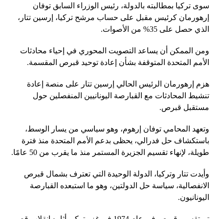
سوى تركيا بمطالبته بالدولة، رئيس الوزراء السابق توفان
إرهورمان كرئيس مقبل على حساب مرشح تركيا، إرسين تتار،
الذي حصل على 35% من الأصوات.
ومن الممكن أن يساعد التصويت المحوري في إحياء محادثات
الأمم المتحدة المتوقفة بشأن إعادة توحيد قبرص المقسمة.
هزم إرهورمان الرئيس الحالي إرسين تتار على منصة إعادة
تنشيط المحادثات مع القبارصة اليونانيين المنفصلين حول
مستقبل قبرص.
وتعهد المحامي توفان إرهوم، وهو سياسي من يسار الوسط،
باستكشاف حل فدرالي، يحظى بدعم الأمم المتحدة منذ فترة
طويلة، لإنهاء تقسيم الجزيرة المستمر منذ ما يقرب من 50 عامًا.
وأيدت تتار وتركيا، الدولة الوحيدة التي تعترف بشمال قبرص
الانفصالية، سياسة حل الدولتين، وهو ما استبعده القبارصة
اليونانيون.
تم تقسيم قبرص في عام 1974 في غزو تركي أثاره انقلاب قصير