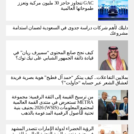
GAC تتجاوز حاجز 30 مليون مركبة وتعزز
طموحاتها العالمية
دليلك لأهم شركات دراسة جدوى في السعودية لضمان استدامة
مشروعك
كيف نجح صانع المحتوى “سميرف ريان” في
قيادة ذائقة الجمهور الشبابي على تيك توك؟
بملايين التفاعلات.. كيف يبتكر “حمد آل فطيح” هوية بصرية فريدة
لعشاق الشعر عبر حسابه “حاولت”؟
من ترسيخ القيمة إلى الثقة الرقمية: مجموعة
METRA تستعرض في منتدى القمة العالمية
لمجتمع المعلومات (WSIS) 2026 بجنيف بنية
تحتية للأصول الرقمية المدعومة بالذهب
الرؤية الخضراء لدولة الإمارات تتصدر المشهد
في جنيف: تعزيز البنية التحتية العالمية للقيمة