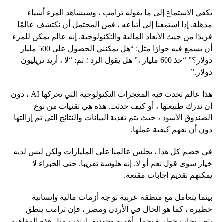
يكفي الاستماع إلى ما يقوله ترامب ، وسيشاهد المرء أشياء
مذهلة. إذا استمعنا إلى أتباعه ، فمن المحتمل أن نكتشف عالمًا
فريدًا من حيث الأبعاد المالية والتكنولوجية. إنه عالم يمكن للمرء
أن يسمع فيه حوارًا مثل: “هل يمكنني الحصول على 500 مليار
دولار؟” “خذ 600 مليار ،” هل يقول الرد ؛ ثم: “لا ، أريد تريليون
دولار.”
هذا عالم تحدث فيه المعجزات التكنولوجية التي تحركها AI ، دون
أن ندرك طبيعتها ، أو كيف حدثت. هذه هي تقنيات من نوع
الصندوق الأسود ، حيث يتم تغذية البيانات والنتائج التي تم إزالتها
دون أن نفهم كيفية عملها.
في خضم كل هذا ، يجلس عالمنا على المليارات ولكن ليس لديه
خيار سوى قول نعم أو لا. إنه هلوسة تقريبا. حتى الخبراء لا
يمكنهم تقديم إجابات مقنعة.
بينما يتعامل مع منطقة عربية تواجه أزمات مالية وإنسانية
خطيرة ، كما هو الحال في الأردن ومصر ، فإن ترامب ينطق
بتصريحات خطيرة تحمل أهمية وجودية. ارتدت مثل هذه المفاهيم