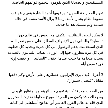
المستفيدين والضحايا الذين يقومون بتجميع قوائمهم الخاصة.
تقوم المعارضة السورية وزعيمها أحمد الشارة بتقييم عواقب
سقوط نظام بشار الأسد. ربما لا يزال الأسد نفسه في حالة
صدمة ولم يمسك بعد ما حدث.
لا يمكن لبعض اللبنانيين التكيف مع العيش في عالم دون
“السايد” وللبناني دون الإشراف المطلق على حسن نصر الله
الذي استخدمت يدهم للوصول إلى كل شيء وتحديد كل خطوة.
في كل مرة ينظرون فيها إلى الوراء ، يصاب اللبنانيون بالصدمة
بسبب ضخامة ما حدث عندما اختفى “الساييد” ، واختفت إرثه
في غضون أيام.
لا أعرف كيف يرى الإيرانيون خسائرهم على الأرض وكم دفعوا
مقابل “فيضان سينوار”.
من الصعب معرفة كيفية تقييم خسائرهم من منظور تاريخي.
ومع ذلك ، قد يكون من المفيد للمؤرخ محاولة تحديث للمخزون
الذي قام به عالم القرن العاشر أبو الفاعج أسباهاني في كتابه