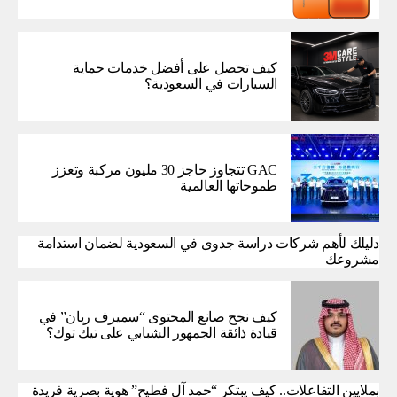
كيف تحصل على أفضل خدمات حماية
السيارات في السعودية؟
GAC تتجاوز حاجز 30 مليون مركبة وتعزز
طموحاتها العالمية
دليلك لأهم شركات دراسة جدوى في السعودية لضمان استدامة
مشروعك
كيف نجح صانع المحتوى “سميرف ريان” في
قيادة ذائقة الجمهور الشبابي على تيك توك؟
بملايين التفاعلات.. كيف يبتكر “حمد آل فطيح” هوية بصرية فريدة