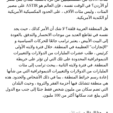
أو الأردن؟ في الوقت نفسه ، فإن العالم هو ASTIR على مصير
المئات ، وليس مئات الآلاف ، على الحدود المكسيكية الأمريكية
أو الكندية الأمريكية.
هل المنطقة العربية قلقة؟ لا شك أن الأمر كذلك ، حيث يجد
نفسه في تقاطع العديد من موجات الانحسار والتدفق. بالعودة
إلى البيت الأبيض ، يعتبر ترامب جائعًا للحركات السياسية و
“الإنجازات” العظيمة في المنطقة. خلال فترة ولايته الأولى
كرئيس ، طلب عشرات المليارات من الدولارات والتغييرات
الديموغرافية المحدودة على تلك التي لن تؤثر على خريطة
المنطقة. في فترة ولايته الثانية ، يبحث ترامب إلى مئات
المليارات من الدولارات والتغييرات الديموغرافية التي من شأنها
إعادة رسم خرائط المنطقة ، بما في ذلك الأشخاص والحدود. هذه
هي منطقة تتشابك فيها أحزمة الفقر والثروة ، وحيث البلدان
التي تضم سكان من مليون شخص فقط جنبًا إلى جنب مع الدول
التي يبلغ عدد سكانها أكثر من 100 مليون.
في هذا المقال:
رائج الآن