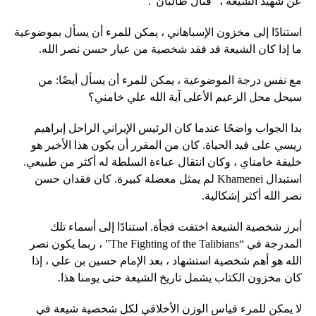
عن شهيد الشيعة ، “قتال طالبان”.
استنادًا إلى مخزون الإسباهاني ، يمكن للمرء أن يسأل بموضوعية
ما إذا كان الشيعة قد فقد شخصية من عيار حسن نصر الله.
مع نفس درجة الموضوعية ، يمكن للمرء أن يسأل أيضًا: من
سيحل محل الزعيم الأعلى آية الله علي خامني؟
بدا الجواب واضحًا عندما كان الرئيس الإيراني الراحل إبراهيم
ريسي على قيد الحياة. كان من المقرر أن يكون هذا الأخير هو
خليفة خامناي ، وكان انتقال عباءة السلطة له أكثر من طبيعي.
استبدال Khamenei لم يمثل معضلة كبيرة. كان فقدان حسن
نصر الله أكثر إشكالية.
أبرز شخصية الشيعة اختفت فجأة. استنادًا إلى أسماء تلك
المدرجة في “The Fighting of the Talibians” ، ربما يكون نصر
الله هو أهم شخصية استشهاد ، بعد الإمام حسين بن علي ، إذا
كان مخزون الكتاب يشمل تاريخ الشيعة حتى يومنا هذا.
لا يمكن للمرء قياس الوزن الأخلاقي لكل شخصية شيعة في