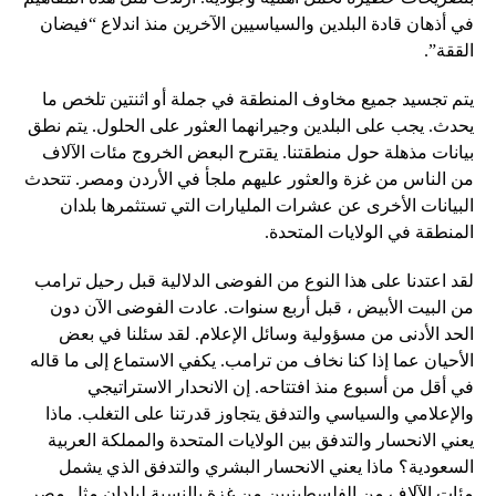
في أذهان قادة البلدين والسياسيين الآخرين منذ اندلاع “فيضان
الققة”.
يتم تجسيد جميع مخاوف المنطقة في جملة أو اثنتين تلخص ما
يحدث. يجب على البلدين وجيرانهما العثور على الحلول. يتم نطق
بيانات مذهلة حول منطقتنا. يقترح البعض الخروج مئات الآلاف
من الناس من غزة والعثور عليهم ملجأ في الأردن ومصر. تتحدث
البيانات الأخرى عن عشرات المليارات التي تستثمرها بلدان
المنطقة في الولايات المتحدة.
لقد اعتدنا على هذا النوع من الفوضى الدلالية قبل رحيل ترامب
من البيت الأبيض ، قبل أربع سنوات. عادت الفوضى الآن دون
الحد الأدنى من مسؤولية وسائل الإعلام. لقد سئلنا في بعض
الأحيان عما إذا كنا نخاف من ترامب. يكفي الاستماع إلى ما قاله
في أقل من أسبوع منذ افتتاحه. إن الانحدار الاستراتيجي
والإعلامي والسياسي والتدفق يتجاوز قدرتنا على التغلب. ماذا
يعني الانحسار والتدفق بين الولايات المتحدة والمملكة العربية
السعودية؟ ماذا يعني الانحسار البشري والتدفق الذي يشمل
مئات الآلاف من الفلسطينيين من غزة بالنسبة لبلدان مثل مصر