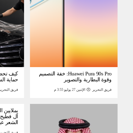
Huawei Pura 90s Pro: خفة التصميم
كيف تحص
وقوة البطارية والتصوير
حماية ال
فريق التحرير
الإثنين 27 يوليو 3:55 م
فريق التحرير
بملايين ا
آل فطيح”
الشعر عب
فريق التحرير