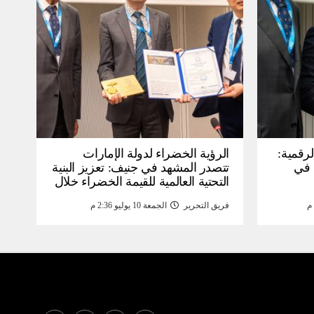
لرقمية:
الرؤية الخضراء لدولة الإمارات
عرض في
تتصدر المشهد في جنيف: تعزيز البنية
التحتية العالمية للقيمة الخضراء خلال
WSIS) 2026 بجنيف بنية
منتدى القمة العالمية لمجتمع
فريق التحرير
الجمعة 10 يوليو 2:36 م
ومة
المعلومات WSIS 2026 وقمة “الذكاء
الاصطناعي من أجل الخير” 2026