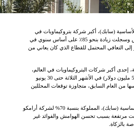
أساسية (سابك)، أكبر شركة بتروكيماويات في
المملكة، توقعات المحللين يوم الخميس وسجلت زيادة بنحو 85٪ على أساس سنوي في
 إلى التعافي المحتمل للقطاع الذي كان يعاني من
 إحدى أكبر شركات البتروكيماويات في العالم،
حققت ربحا بلغ 2.18 مليار ريال (581.04 مليون دولار) في الأشهر الثلاثة حتى 30 يونيو
ة بالفترة نفسها من العام السابق، متجاوزة توقعات المحللين
وقالت الشركة السعودية للصناعات الأساسية (سابك)، المملوكة بنسبة 70% لشركة أرامكو
كانت مرتفعة بسبب تحسن الهوامش والفوائد غير
صة بالزكاة.