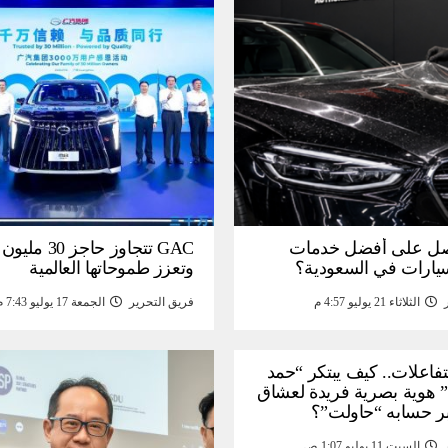
ل على أفضل خدمات
GAC تتجاوز حاجز 
سيارات في السعودية؟
وتعزز طموحاتها العالمية
الثلاثاء 21 يوليو 4:57 م
فريق التحرير
الجمعة 17 يوليو 7:43 م
لتفاعلات.. كيف يبتكر “حمد
 هوية بصرية فريدة لعشاق
ر حسابه “حاولت”؟
السبت 11 يوليو 1:07 ص