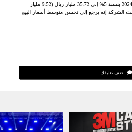
وارتفعت إيرادات الربع الثاني من عام 2024 بنسبة 5% إلى 35.72 مليار ريال (9.52 مليار
الت الشركة إنه يرجع إلى تحسن متوسط ​​أسعار البيع
اضف تعليقك