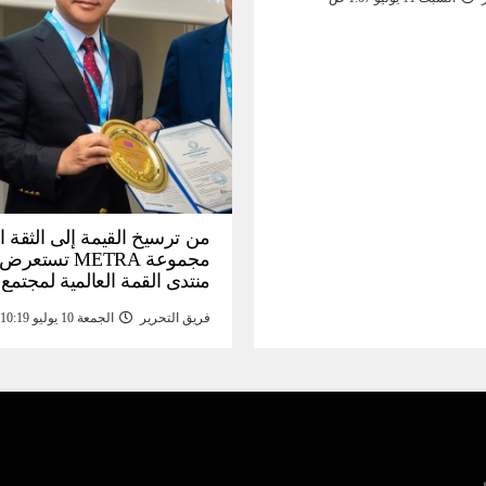
من ترسيخ القيمة إلى الثقة ا
مجموعة METRA تست
منتدى القمة العالمية لمجتمع
المعلومات (
فريق التحرير
الجمعة 10 يوليو 10:19 م
تحتية للأصول الرقمية المدع
بالذهب