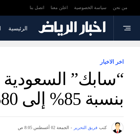
من نحن
سياسة الخصوصية
اعلن معنا
اتصل بنا
الرئيسية
ا
اخر الاخبار
“سابك” السعودية تس
بنسبة 85% إلى 580 مليون دولار
كتب
فريق التحرير
-
الجمعة 02 أغسطس 8:05 ص