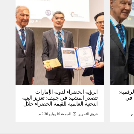
لرقمية:
الرؤية الخضراء لدولة الإمارات
عرض في
تتصدر المشهد في جنيف: تعزيز البنية
التحتية العالمية للقيمة الخضراء خلال
WSIS) 2026 بجنيف بنية
منتدى القمة العالمية لمجتمع
فريق التحرير
الجمعة 10 يوليو 2:36 م
ومة
المعلومات WSIS 2026 وقمة “الذكاء
الاصطناعي من أجل الخير” 2026