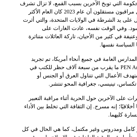
ومة التي توبخ الآخرين بسبب القمع، لا تزال تشرف
على عنف الشرطة المستشري. يسجل مراقبون مستقلون أن عام 2023 كان العام الأكثر
ل على يد الشرطة في الولايات المتحدة، والتي أثرت
ود. وفي الوقت نفسه، عادت الغارات على
نيفة في كثير من الأحيان، تاركة العائلات متناثرة
 السياسة نفسها.
دارس العامة في جميع أنحاء أمريكا، تم تجريد
الرفوف بأكملها. أحصت منظمة PEN America ما يقرب من سبعة آلاف حظر للكتب في
2-2025، معظمها يستهدف الأعمال التي تتناول العرق أو الجنس أو
ا، تكساس، تينيسي، جغرافية المحو تنتشر.
ات على الآخرين حول الحرية أثناء مراقبة التعبير
لاقيًا؛ إنه مسرح. إن الثقافة التي تخلط بين الأداء
سارة كليهما.
ير كامل ومدروس وغير مكتمل، كما هي الحال في كل