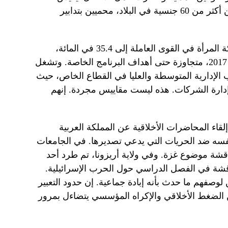
ويعمل الآن أكثر من 13 مليون مقيم من أكثر من 60 جنسية في البلاد، محميين بتدابير
وبحلول نهاية عام 2024، وصلت مشاركة المرأة في القوى العاملة إلى 35.4 في المائة،
بزيادة تزيد عن 100 في المائة منذ عام 2017، متجاوزة حتى أهداف البرنامج الخاصة. وتشغل
الإدارية المتوسطة والعليا في القطاع الخاص، حيث
دارة الشركات. هذه ليست مقاييس مجردة. إنهم
لقاء المحاضرات الأخلاقية عن المملكة العربية
فسه ضد الحريات التي يدعي تصديرها. في الجامعات
اقشة موضوع غزة. وفي ولاية أريزونا، تم طرد أحد
اقشة في الفصل الدراسي حول الحرب الإسرائيلية.
وصفهم ما حدث بأنه إبادة جماعية. إن حدود التعبير
الضغط الأخلاقي والإكراه المؤسسي يتضاءل بمرور