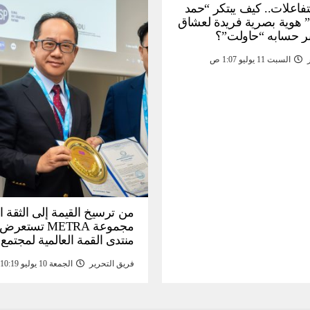
لتفاعلات.. كيف يبتكر “حمد
 هوية بصرية فريدة لعشاق
ر حسابه “حاولت”؟
السبت 11 يوليو 1:07 ص
من ترسيخ القيمة إلى الثقة ا
مجموعة METRA تست
منتدى القمة العالمية لمجتمع
المعلومات (
فريق التحرير
الجمعة 10 يوليو 10:19 م
تحتية للأصول الرقمية المدع
بالذهب