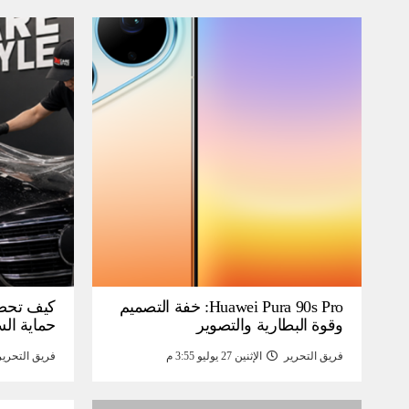
Huawei Pura 90s Pro: خفة التصميم
كيف تحص
وقوة البطارية والتصوير
حماية ال
فريق التحرير
الإثنين 27 يوليو 3:55 م
فريق التحرير