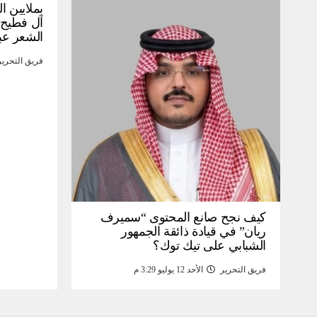
بملايين ا
آل فطيح”
الشعر عب
فريق التحرير
كيف نجح صانع المحتوى “سميرف
ريان” في قيادة ذائقة الجمهور
الشبابي على تيك توك؟
فريق التحرير
الأحد 12 يوليو 3:29 م