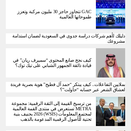
GAC تتجاوز حاجز 30 مليون مركبة وتعزز
طموحاتها العالمية
دليلك لأهم شركات دراسة جدوى في السعودية لضمان استدامة
مشروعك
كيف نجح صانع المحتوى “سميرف ريان” في
قيادة ذائقة الجمهور الشبابي على تيك توك؟
بملايين التفاعلات.. كيف يبتكر “حمد آل فطيح” هوية بصرية فريدة
لعشاق الشعر عبر حسابه “حاولت”؟
من ترسيخ القيمة إلى الثقة الرقمية: مجموعة
METRA تستعرض في منتدى القمة العالمية
لمجتمع المعلومات (WSIS) 2026 بجنيف بنية
تحتية للأصول الرقمية المدعومة بالذهب