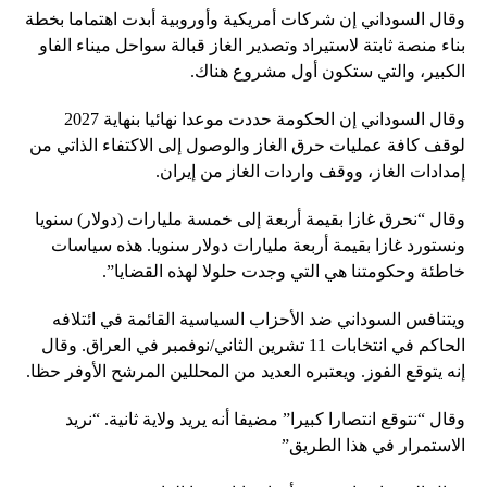
وقال السوداني إن شركات أمريكية وأوروبية أبدت اهتماما بخطة
بناء منصة ثابتة لاستيراد وتصدير الغاز قبالة سواحل ميناء الفاو
الكبير، والتي ستكون أول مشروع هناك.
وقال السوداني إن الحكومة حددت موعدا نهائيا بنهاية 2027
لوقف كافة عمليات حرق الغاز والوصول إلى الاكتفاء الذاتي من
إمدادات الغاز، ووقف واردات الغاز من إيران.
وقال “نحرق غازا بقيمة أربعة إلى خمسة مليارات (دولار) سنويا
ونستورد غازا بقيمة أربعة مليارات دولار سنويا. هذه سياسات
خاطئة وحكومتنا هي التي وجدت حلولا لهذه القضايا”.
ويتنافس السوداني ضد الأحزاب السياسية القائمة في ائتلافه
الحاكم في انتخابات 11 تشرين الثاني/نوفمبر في العراق. وقال
إنه يتوقع الفوز. ويعتبره العديد من المحللين المرشح الأوفر حظا.
وقال “نتوقع انتصارا كبيرا” مضيفا أنه يريد ولاية ثانية. “نريد
الاستمرار في هذا الطريق”