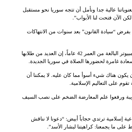
ياتنا عالية جدا ونأمل أن تتجه سوريا نحو مستقبل
ن الآن فتحت لنا الأبواب”.
فرض “سيادة القانون” بعد سنوات من الانتهاكات
وقالت أماني زنهور، أستاذة هندسة الكمبيوتر البالغة من العمر 42 عاماً، إن العديد من طلابها
عادة غامرة لحضورها الصلاة في سوريا الجديدة.
يكون هناك شيء أسوأ مما كان عليه. لا يمكننا أن
وم على التعاليم الإسلامية.
ريبة ورفعوا علم المعارضة الضخم على نصب السيف
 42 عاماً، وهي داعية إسلامية ترتدي حجاباً أبيض: “دعونا لا نناقش
 على ما يجمعنا: كراهيتنا لبشار الأسد”.