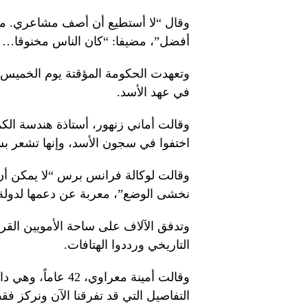
وقال “لا أستطيع أن أصف مشاعري. معنو
أفضل”، مضيفا: “كان الناس مخنوقا… لك
وتعهدت الحكومة المؤقتة يوم الخميس ب
في عهد الأسد.
اختفوا في سجون الأسد، وإنها تشعر بس
وقالت لوكالة فرانس برس “لا يمكن أن 
نخشى الوضع”، معربة عن دعمها لدولة تق
وتدفق الآلاف على ساحة الأمويين الق
التاريخي ورددوا الهتافات.
وقالت أمينة معراوي،
التفاصيل التي قد تفرقنا الآن ونركز فقط