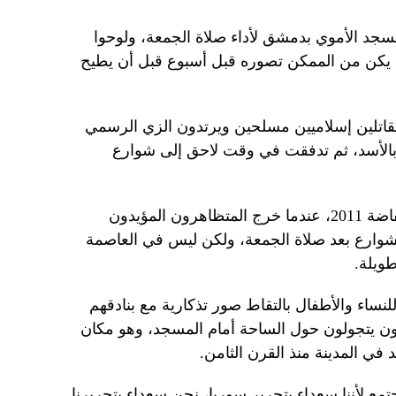
سجد الأموي بدمشق لأداء صلاة الجمعة، ولوحوا
م يكن من الممكن تصوره قبل أسبوع قبل أن يطيح
مقاتلين إسلاميين مسلحين ويرتدون الزي الرسمي
 بالأسد، ثم تدفقت في وقت لاحق إلى شوارع
وتذكرنا هذه المشاهد بالأيام الأولى لانتفاضة 2011، عندما خرج المتظاهرون المؤيدون
لشوارع بعد صلاة الجمعة، ولكن ليس في العاصمة
ويلة.
نساء والأطفال بالتقاط صور تذكارية مع بنادقهم
احون يتجولون حول الساحة أمام المسجد، وهو مكان
في المدينة منذ القرن الثامن.
(38 عاما) “نحن نجتمع لأننا سعداء بتحرير سوريا، نحن سعداء بتحريرنا