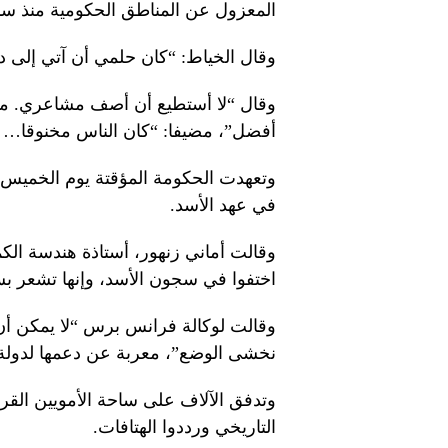
المعزول عن المناطق الحكومية منذ سنو
وقال الخياط: “كان حلمي أن آتي إلى 
وقال “لا أستطيع أن أصف مشاعري. معنو
أفضل”، مضيفا: “كان الناس مخنوقا… لك
وتعهدت الحكومة المؤقتة يوم الخميس ب
في عهد الأسد.
اختفوا في سجون الأسد، وإنها تشعر بس
وقالت لوكالة فرانس برس “لا يمكن أن 
نخشى الوضع”، معربة عن دعمها لدولة تق
وتدفق الآلاف على ساحة الأمويين الق
التاريخي ورددوا الهتافات.