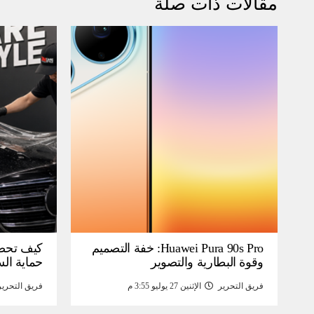
مقالات ذات صلة
Huawei Pura 90s Pro: خفة التصميم
كيف تحص
وقوة البطارية والتصوير
حماية ال
فريق التحرير
الإثنين 27 يوليو 3:55 م
فريق التحرير