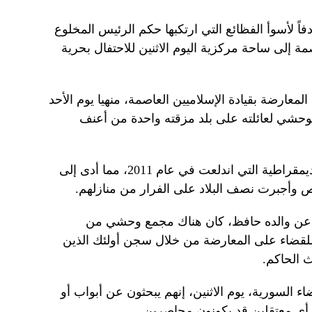
اً لأسوأ الفظائع التي ارتكبها حكم الرئيس المخلوع
مة إلى ساحة مركزية اليوم الاثنين للاحتفال بحرية
لمعارضة بقيادة الإسلاميين العاصمة، منهيا يوم الأحد
وحشي لعائلته على بلد مزقته واحدة من أعنف
وأشرف على حملة قمع ضد الحركة الديمقراطية التي اندلعت في عام 2011، مما أدى إلى
 عن والده حافظ، كان هناك مجمع وحشي من
لقضاء على المعارضة من خلال سجن أولئك الذين
الحاكم.
ء السورية، يوم الاثنين، إنهم يبحثون عن أبواب أو
 أي معتقلين قد يكونون محاصرين.