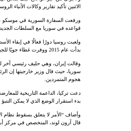
الاثنين تأكيد تقارير وكالات الأنباء ال
ورفعت السفارة السورية في موسكو عل
قواعده في سوريا مع السلطات الجديدة
ولعبت روسيا دورًا فعالًا في إبقاء ا
بدأت عام 2015 ووفرت غطاء جويًا للجيش على الأرض أثناء سعيه لسحق التمرد.
وقالت إيران، وهي حليف رئيسي آخر للأس
سوريا، حيث قال وزير خارجيتها إن ا
هجوم المتمردين.
دعت تركيا، الداعمة التاريخية للمعار
بدء استقرار الوضع الذي لا يمكن التنبؤ ب
وأضاف “الأمر لا يتعلق بسقوط نظام ا
قال آرون لوند، المتخصص في مركز أبح