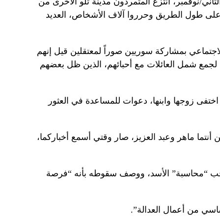
الذي بدأ في 27 تشرين الثاني/نوفمبر، انتزع المتمردون مدينة تلو الأخرى من
على طول الطريق وحرروا آلاف الأشخاص، العديد
تماعي بمشاركة سوريين صوراً لمعتقلين قيل إنهم
 لجمع شمل العائلات مع أحبائهم، الذين ظل بعضهم
ختفى زوجها وابنها، دعوات للمساعدة في العثور
أنتما ماهر وعبد العزيز، صار وقتي أسمع أخباركما،
 يجب “محاسبة” الأسد، ووصف سقوطه بأنه “فرصة
سي من أعمال العدالة”.