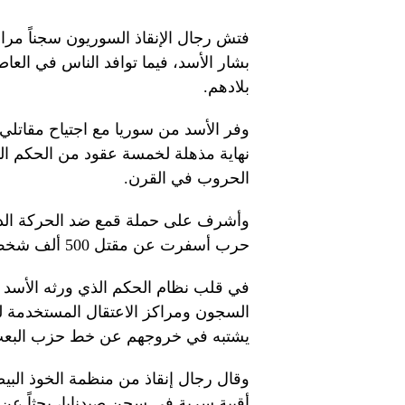
فتش رجال الإنقاذ السوريون سجناً مرادف
بشار الأسد، فيما توافد الناس في العاص
بلادهم.
وفر الأسد من سوريا مع اجتياح مقاتلي ا
نهاية مذهلة لخمسة عقود من الحكم ال
الحروب في القرن.
حرب أسفرت عن مقتل 500 ألف شخص وأجبرت نصف البلاد على الفرار من منازلهم.
في قلب نظام الحكم الذي ورثه الأسد
السجون ومراكز الاعتقال المستخدمة ل
يشتبه في خروجهم عن خط حزب البعث 
وقال رجال إنقاذ من منظمة الخوذ البيضا
أقبية سرية في سجن صيدنايا، بحثاً عن