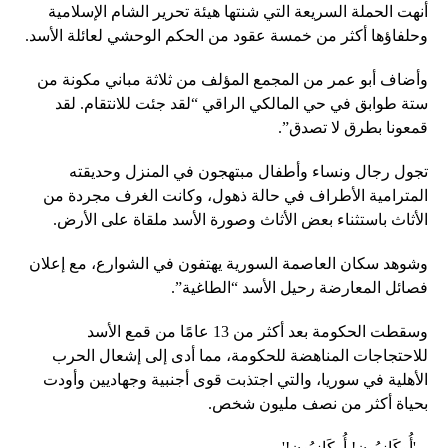
أنهت الحملة السريعة التي شنتها هيئة تحرير الشام الإسلامية
وحلفاؤها أكثر من خمسة عقود من الحكم الوحشي لعائلة الأسد.
وأضاف أبو عمر من المجمع المؤلف من ثلاثة مباني مكونة من
ستة طوابق في حي المالكي الراقي “لقد جئت للانتقام. لقد
قمعونا بطرق لا تصدق”.
تجول رجال ونساء وأطفال مبتهجون في المنزل وحديقته
المترامية الأطراف في حالة ذهول، وكانت الغرف مجردة من
الأثاث باستثناء بعض الأثاث وصورة الأسد ملقاة على الأرض.
وشوهد سكان العاصمة السورية يهتفون في الشوارع، مع إعلان
فصائل المعارضة رحيل الأسد “الطاغية”.
وسقطت الحكومة بعد أكثر من 13 عامًا من قمع الأسد
للاحتجاجات المناهضة للحكومة، مما أدى إلى إشعال الحرب
الأهلية في سوريا، والتي اجتذبت قوى أجنبية وجهاديين وأودت
بحياة أكثر من نصف مليون شخص.
– 'أُوكَازيُون! أُوكَازيُون!' –