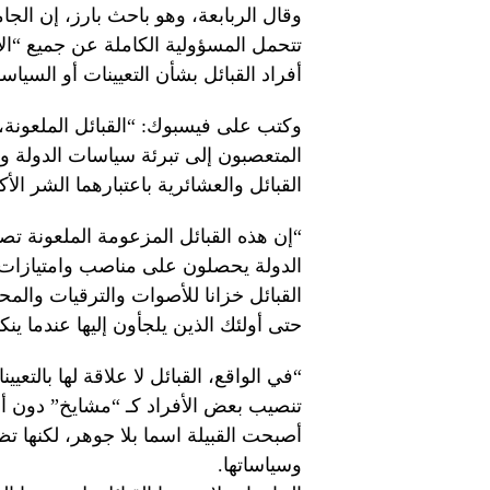
وقال الربابعة، وهو باحث بارز، إن الجا
تتحمل المسؤولية الكاملة عن جميع “الأخ
أفراد القبائل بشأن التعيينات أو السياس
وكتب على فيسبوك: “القبائل الملعونة،
المتعصبون إلى تبرئة سياسات الدولة وا
القبائل والعشائرية باعتبارهما الشر الأك
“إن هذه القبائل المزعومة الملعونة تصبح
الدولة يحصلون على مناصب وامتيازات با
القبائل خزانا للأصوات والترقيات والم
حتى أولئك الذين يلجأون إليها عندما 
“في الواقع، القبائل لا علاقة لها بالتعيي
تنصيب بعض الأفراد كـ “مشايخ” دون أن ي
أصبحت القبيلة اسما بلا جوهر، لكنها تظ
وسياساتها.