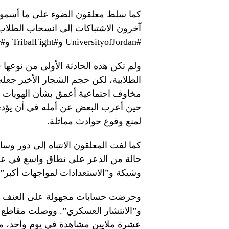
كما سلط معلقون الضوء على ما أسموه “
آخرون الاشتباكات إلى انسحاب الطلاب
#UniversityofJordan و#TribalFight و#BaniSakher و#Ajarmeh على نطاق واسع.
ولم تكن هذه الحادثة الأولى من نوعها في
مخاوف اجتماعية أعمق بشأن الهويات ال
حين أعرب البعض عن أمله في أن يؤدي ذ
لمنع وقوع حوادث مماثلة.
كما لفت المعلقون الانتباه إلى دور و
حالة من الذعر على نطاق واسع في عم
وشيكة و”الاستعدادات لمواجهات أكبر”.
وحرضت حسابات مجهولة على العنف وتد
و”الانتشار العسكري”. ووصلت مقاطع ا
عشرة ملايين مشاهدة في يوم واحد، مع