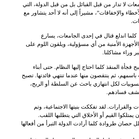
معات لا تدار من قبل القبائل بل من قبل الدولة، التي
طاء والإخفاقات”، مشيراً إلى أنه لا أحد يتشاور مع
ات.
 كلما اندلع قتال في إحدى الجامعات، يسارع
لأجهزة الأمنية من أي مسؤولية، ويلقون اللوم على
بر وراء مشاكلنا.
 فجأة المنقذ كلما احتاج إليها النظام. حتى أبناء
سمهم، ثم ينتقصون منها عندما تنتهي فائدتها. تصبح
حسوبيات لكل انتهازي باحث عن السلطة أو الربح،
ينكشف فسادهم.
نات والقرارات. لقد تفككت بنيتها الاجتماعية، وتم
متلكوا القيم أو الأخلاق التي يتطلبها اللقب.
ل حصان طروادة كلما أرادت الدولة التبرأ من أفعالها