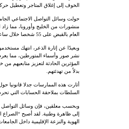
الخوف إلى إغلاق المتاجر وتعطيل حرك
حولت وسائل التواصل الاجتماعي الجامع
منشورات من الخليج وأوروبا، مما زاد
العام بالقبض على 55 شخصا خلال ساعات في محاولة لاحتواء الأزمة قبل أن تتفاقم أكثر.
وبعيدًا عن إثارة الذعر، انتهك مستخدم
نشر صور وأسماء المتورطين، مما يعرض
المؤثرين الحادثة لتعزيز متابعيهم من خ
بدلاً من تهدئتهم.
أثارت هذه الممارسات جدلا قانونيا حو
السلطات بملاحقة الحسابات التي تحر
وبحسب معلقين، فإن وسائل التواصل ال
إلى ظاهرة وطنية. لقد أصبح “الصراع ال
الهوية والنزعة الإقليمية داخل الجامعات