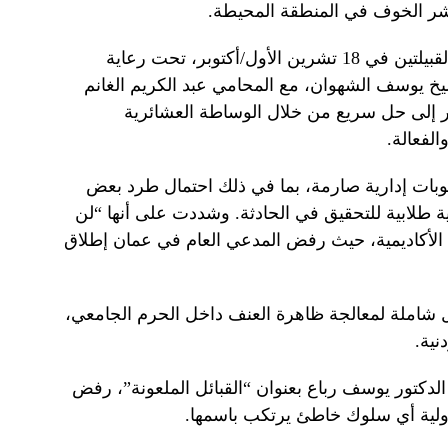
نشر الخوف في المنطقة المحيطة.
وفي تطور إيجابي، التقى ممثلون عن القبيلتين في 18 تشرين الأول/أكتوبر، تحت رعاية
شيخ يوسف الشهوان، مع المحامي عبد الكريم الغانم
شير إلى حل سريع من خلال الوساطة العشائرية
الفعالة.
عقوبات إدارية صارمة، بما في ذلك احتمال طرد بعض
ة طلابية للتحقيق في الحادثة. وشددت على أنها “لن
 الأكاديمية، حيث رفض المدعي العام في عمان إطلاق
ول شاملة لمعالجة ظاهرة العنف داخل الحرم الجامعي،
نية.
 الدكتور يوسف رباع بعنوان “القبائل الملعونة”، رفض
ؤولية أي سلوك خاطئ يرتكب باسمها.