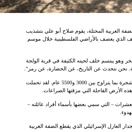
ة الغربية المحتلة، يقوم صلاح أبو علي بتشذيب
نف الذي يعصف بالأراضي الفلسطينية خلال موسم
البالغ من العمر 52 عاما بفخر وهو يبتسم خلف لحيته الكثيفة في قرية الولجة
نحن نتحدث عن التاريخ، عن الحضارة، عن رمز”.
وقال أبو علي إن الخبراء قدروا عمر الشجرة بما يتراوح بين 3000 و5500 عام. لقد تحملت
ه الأرض القاحلة التي مزقتها الصراعات.
رات – التي سمي بعضها بأسماء أفراد عائلته –
هدوء.
دار العازل الإسرائيلي الذي يقطع الضفة الغربية