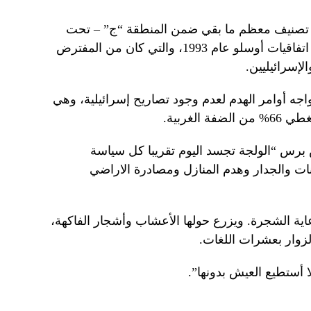
احتلال الإسرائيلي عام 1967، تم تصنيف معظم ما بقي ضمن المنطقة “ج” – تحت
السيطرة الإسرائيلية الكاملة – بموجب اتفاقيات أوسلو عام 1993، والتي كان من المفترض
لإسرائيليين.
اجه أوامر الهدم لعدم وجود تصاريح إسرائيلية، وهي
لغربية.
 برس “الولجة تجسد اليوم تقريبا كل سياسة
نات والجدار وهدم المنازل ومصادرة الاراضي
ية الشجرة. ويزرع حولها الأعشاب وأشجار الفاكهة،
وار بعشرات اللغات.
أستطيع العيش بدونها”.