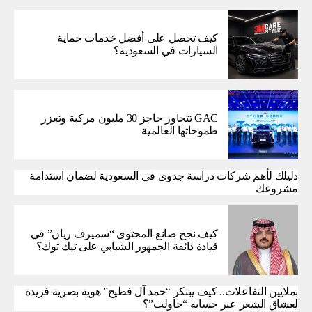
كيف تحصل على أفضل خدمات حماية
السيارات في السعودية؟
GAC تتجاوز حاجز 30 مليون مركبة وتعزز
طموحاتها العالمية
دليلك لأهم شركات دراسة جدوى في السعودية لضمان استدامة
مشروعك
كيف نجح صانع المحتوى “سميرف ريان” في
قيادة ذائقة الجمهور الشبابي على تيك توك؟
بملايين التفاعلات.. كيف يبتكر “حمد آل فطيح” هوية بصرية فريدة
لعشاق الشعر عبر حسابه “حاولت”؟