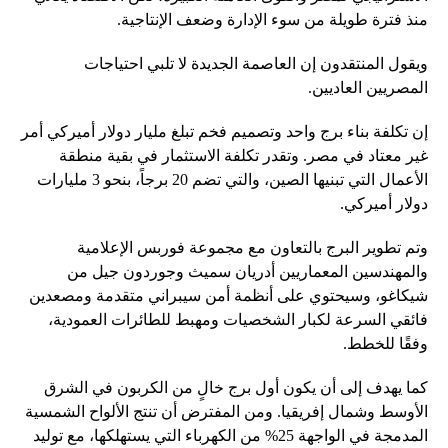
منذ فترة طويلة من سوء الإدارة وضعف الإنتاجية.
ويقول المنتقدون إن العاصمة الجديدة لا تلبي احتياجات
المصريين العاديين.
إن تكلفة بناء برج واحد وتصميم فخم تبلغ مليار دولار أميركي أمر
غير معتاد في مصر. وتقدر تكلفة الاستثمار في بقية منطقة
الأعمال التي تبنيها الصين، والتي تضم 20 برجاً، بنحو 3 مليارات
دولار أميركي.
وتم تطوير البرج بالتعاون مع مجموعة فوربس الإعلامية
والمهندسين المعماريين أدريان سميث وجوردون جيل من
شيكاغو، وسيحتوي على أنظمة أمن سيبراني متقدمة ومصعدين
فائقي السرعة لكبار الشخصيات ومهبط للطائرات العمودية،
وفقًا للخطط.
كما يهدف إلى أن يكون أول برج خالٍ من الكربون في الشرق
الأوسط وشمال إفريقيا. ومن المفترض أن تنتج الألواح الشمسية
المدمجة في الواجهة 25% من الكهرباء التي يستهلكها، مع توليد