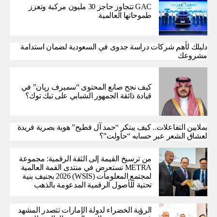
GAC تتجاوز حاجز 30 مليون مركبة وتعزز
طموحاتها العالمية
دليلك لأهم شركات دراسة جدوى في السعودية لضمان استدامة
مشروعك
كيف نجح صانع المحتوى “سميرف ريان” في
قيادة ذائقة الجمهور الشبابي على تيك توك؟
بملايين التفاعلات.. كيف يبتكر “حمد آل فطيح” هوية بصرية فريدة
لعشاق الشعر عبر حسابه “حاولت”؟
من ترسيخ القيمة إلى الثقة الرقمية: مجموعة
METRA تستعرض في منتدى القمة العالمية
لمجتمع المعلومات (WSIS) 2026 بجنيف بنية
تحتية للأصول الرقمية المدعومة بالذهب
الرؤية الخضراء لدولة الإمارات تتصدر المشهد