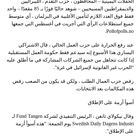
الحفلات اليمينية – المحافظون ، حزب التقدم ، الليبراليين
والديمقراطيين المسيحيين – شوهد حاليًا فوزًا بـ 85 مقعدًا – واحد
فقط فوق العدد اللازم لتأمين الأغلبية في البرلمان ، أي متوسط ​​
جميع استطلاعات الرأي التي أجريت في أغسطس التي جمعها
Pollofpolls.no.
عند رفع الحرارة على حزب العمل الحالي ، قال الاشتراكي
اليساري هذا الأسبوع إنه سيدعم فقط حكومة العمل المستقبلية
إذا كانت تتجاهل من جميع الشركات المشاركة في ما أطلق عليه
“الحرب غير القانونية لإسرائيل في غزة”.
رفض حزب العمال الطلب ، ولكن قد يكون من الصعب رفض
هذه المكالمات بعد الانتخابات.
أسوأ أزمة على الإطلاق
وقال نيكولاي تانغن ، الرئيس التنفيذي لشركة Fund Tangen لـ
Swedish Daily Dagens Industri يوم الجمعة: “هذه أسوأ أزمة
على الإطلاق”.