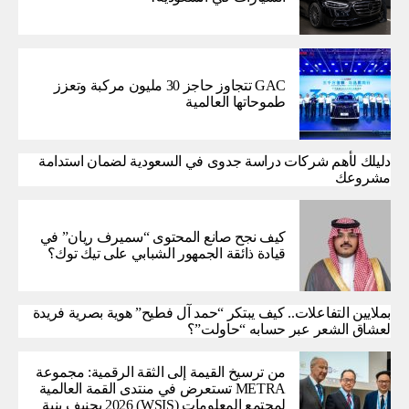
GAC تتجاوز حاجز 30 مليون مركبة وتعزز
طموحاتها العالمية
دليلك لأهم شركات دراسة جدوى في السعودية لضمان استدامة
مشروعك
كيف نجح صانع المحتوى “سميرف ريان” في
قيادة ذائقة الجمهور الشبابي على تيك توك؟
بملايين التفاعلات.. كيف يبتكر “حمد آل فطيح” هوية بصرية فريدة
لعشاق الشعر عبر حسابه “حاولت”؟
من ترسيخ القيمة إلى الثقة الرقمية: مجموعة
METRA تستعرض في منتدى القمة العالمية
لمجتمع المعلومات (WSIS) 2026 بجنيف بنية