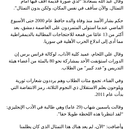
وقال عبد الله بسعادة: “لدي صورة قديمة أقف فيها أمام
التمثال. والآن سأقف في نفس المكان، ولكن بدون التمثال”.
حكم بشار الأسد منذ وفاة والده حافظ عام 2000 حتى الأسبوع
الماضي عندما استولى المتمردون على العاصمة دمشق، بعد
أكثر من 13 عامًا من قمعه للاحتجاجات المطالبة بالديمقراطية
مما أدى إلى اندلاع الحرب الأهلية في سوريا.
وقال علي اللحام، عميد كلية الآداب، لوكالة فرانس برس إن
الدورات استؤنفت الأحد بمشاركة نحو 80 بالمئة من أعضاء هيئة
التدريس و”عدد كبير” من الطلاب.
وفي الفناء، تجمع مئات الطلاب وهم يرددون شعارات ثورية
ويلوحون بعلم الاستقلال ذي النجوم الثلاثة، رمز الانتفاضة التي
بدأت عام 2011.
وقالت ياسمين شهاب (29 عاما) وهي طالبة في الأدب الإنجليزي:
“لقد انتظرنا هذه اللحظة طويلا حقا”.
وأضافت: “الآن، لم يعد هناك هذا التمثال الذي كان يظلمنا