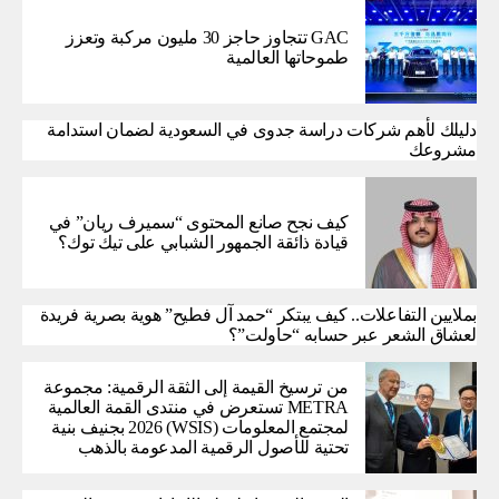
GAC تتجاوز حاجز 30 مليون مركبة وتعزز
طموحاتها العالمية
دليلك لأهم شركات دراسة جدوى في السعودية لضمان استدامة
مشروعك
كيف نجح صانع المحتوى “سميرف ريان” في
قيادة ذائقة الجمهور الشبابي على تيك توك؟
بملايين التفاعلات.. كيف يبتكر “حمد آل فطيح” هوية بصرية فريدة
لعشاق الشعر عبر حسابه “حاولت”؟
من ترسيخ القيمة إلى الثقة الرقمية: مجموعة
METRA تستعرض في منتدى القمة العالمية
لمجتمع المعلومات (WSIS) 2026 بجنيف بنية
تحتية للأصول الرقمية المدعومة بالذهب