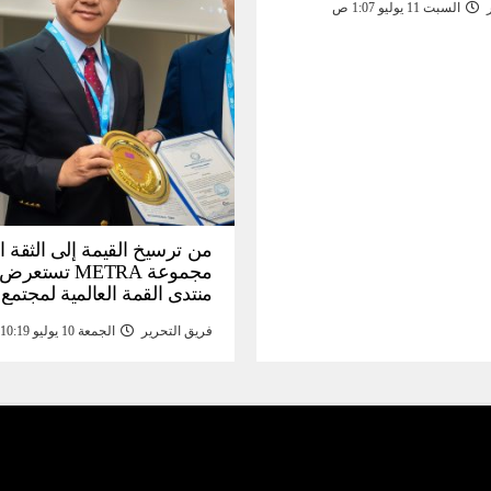
السبت 11 يوليو 1:07 ص
من ترسيخ القيمة إلى الثقة ا
مجموعة METRA تست
منتدى القمة العالمية لمجتمع
المعلومات (
فريق التحرير
الجمعة 10 يوليو 10:19 م
تحتية للأصول الرقمية المدع
بالذهب