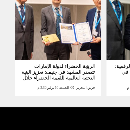
لرقمية:
الرؤية الخضراء لدولة الإمارات
عرض في
تتصدر المشهد في جنيف: تعزيز البنية
التحتية العالمية للقيمة الخضراء خلال
WSIS) 2026 بجنيف بنية
منتدى القمة العالمية لمجتمع
فريق التحرير
الجمعة 10 يوليو 2:36 م
ومة
المعلومات WSIS 2026 وقمة “الذكاء
الاصطناعي من أجل الخير” 2026