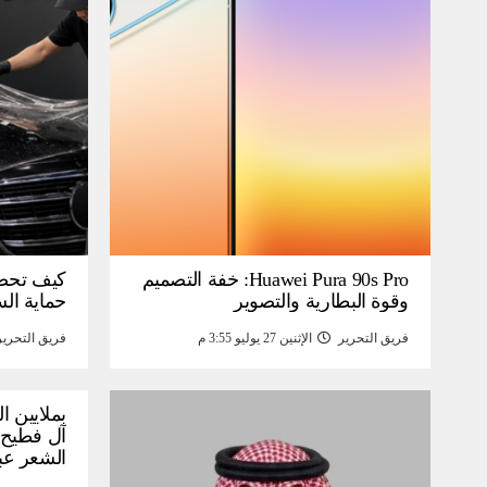
Huawei Pura 90s Pro: خفة التصميم
كيف تحص
وقوة البطارية والتصوير
حماية ال
فريق التحرير
الإثنين 27 يوليو 3:55 م
فريق التحرير
بملايين ا
آل فطيح”
الشعر عب