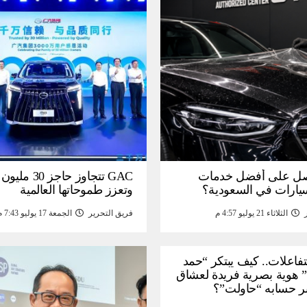
ل على أفضل خدمات
GAC تتجاوز حاجز 
سيارات في السعودية؟
وتعزز طموحاتها العالمية
الثلاثاء 21 يوليو 4:57 م
فريق التحرير
الجمعة 17 يوليو 7:43 م
لتفاعلات.. كيف يبتكر “حمد
 هوية بصرية فريدة لعشاق
ر حسابه “حاولت”؟