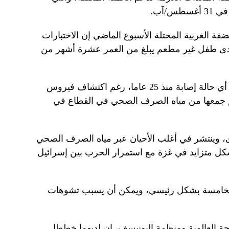
س/آب.
ة الغربية المحتلة الأسبوع الماضي إن الاختبارات
دى طفل غير مطعم يبلغ من العمر عشرة أشهر من
وبحسب الأمم المتحدة، لم تسجل غزة أي حالة إصابة منذ 25 عاما، رغم اكتشاف فيروس
نوع 2 في عينات تم جمعها من مياه الصرف الصحي في القطاع في
، وينتشر في أغلب الأحيان عبر مياه الصرف الصحي
شكل متزايد في غزة مع استمرار الحرب بين إسرائيل
لخامسة بشكل رئيسي، ويمكن أن يسبب تشوهات
حة العالمية ومنظمة اليونيسف، إن لديهما خططا