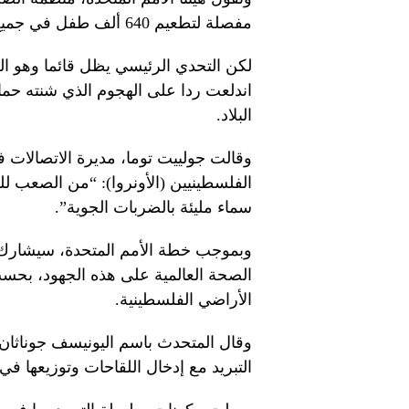
مفصلة لتطعيم 640 ألف طفل في جميع أنحاء غزة.
لكن التحدي الرئيسي يظل قائما وهو الح
اندلعت ردا على الهجوم الذي شنته حم
البلاد.
وقالت جولييت توما، مديرة الاتصالات في
الفلسطينيين (الأونروا): “من الصعب لل
سماء مليئة بالضربات الجوية”.
الصحة العالمية على هذه الجهود، بحسب
الأراضي الفلسطينية.
وقال المتحدث باسم اليونيسف جوناث
التبريد مع إدخال اللقاحات وتوزيعها في