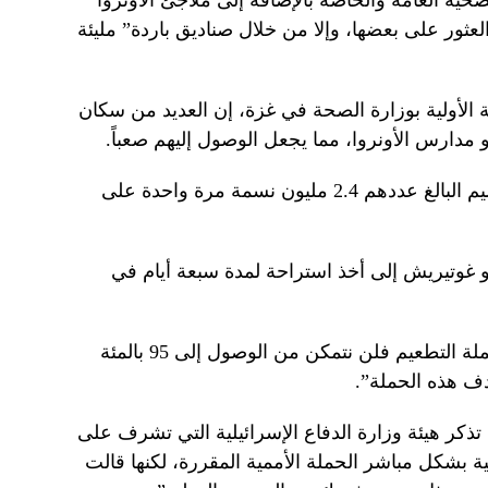
ية العامة والخاصة بالإضافة إلى ملاجئ الأونروا
عثور على بعضها، وإلا من خلال صناديق باردة” مليئة
 الأولية بوزارة الصحة في غزة، إن العديد من سكان
مدارس الأونروا، مما يجعل الوصول إليهم صعباً.
وقد نزح ما يقرب من جميع سكان الإقليم البالغ عددهم 2.4 مليون نسمة مرة واحدة على
نيو غوتيريش إلى أخذ استراحة لمدة سبعة أيام في
وقال عابد إنه “بدون وجود بيئة آمنة لحملة التطعيم فلن نتمكن من الوصول إلى 95 بالمئة
ف هذه الحملة”.
كر هيئة وزارة الدفاع الإسرائيلية التي تشرف على
 بشكل مباشر الحملة الأممية المقررة، لكنها قالت