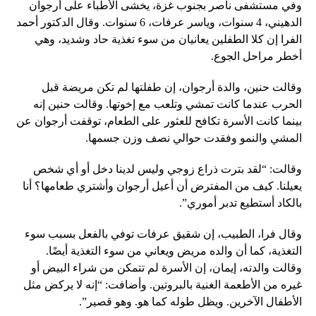
وفي مستشفى ناصر بجنوب غزة، يخشى الأطباء على أرجوان
الدهيني، 4 سنوات، وياسر عرفات، 6 سنوات. وقال الدكتور أحمد
الفرا إن كلا الطفلين يعانيان من سوء تغذية حاد وشديد، وهي
أخطر مراحل الجوع.
وقالت حنين، والدة أرجوان، إن طفلتها لم تكن مريضة قبل
الحرب عندما كانت تمشي وتلعب مع إخوتها. وقالت حنين إنه
بينما كانت الأسرة تكافح للعثور على الطعام، توقفت أرجوان عن
المشي والنمو وفقدت حوالي نصف وزن جسمها.
وقالت: “لقد بترت ذراع زوجي وليس لدينا دخل أو أي شخص
يعيلنا. كيف من المفترض أن أعيل أرجوان وأشتري طعامها؟ أنا
بالكاد أستطيع تدبر أموري”.
وقال فرا، الطبيب، إن شقيق عرفات توفي بالفعل بسبب سوء
التغذية، كما أن والده مريض ويعاني من سوء التغذية أيضًا.
وقالت والدته، إيمان، إن الأسرة لم تتمكن من شراء البيض أو
غيره من الأطعمة الغنية بالبروتين. وأضافت: “إنه لا يركض مثل
الأطفال الآخرين. ويظل طوله كما هو. وهو قصير”.