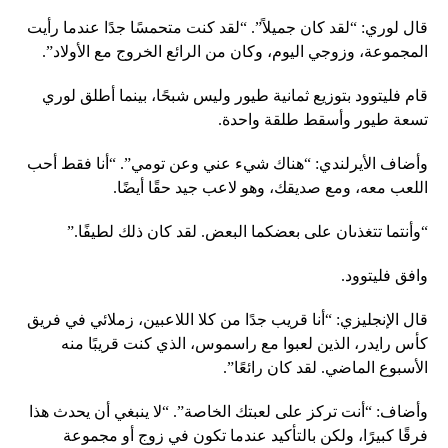
قال لوري: “لقد كان جميلاً”. “لقد كنت متحمسًا جدًا عندما رأيت
المجموعة، وزوجي اليوم، وكان من الرائع الخروج مع الأولاد”.
قام فليتوود بتوزيع ثمانية طيور وليس شبحًا، بينما أطلق لوري
تسعة طيور وأسقط طلقة واحدة.
وأضاف الأيرلندي: “هناك شيء عني وعن تومي”. “أنا فقط أحب
اللعب معه، ومع صديقك، وهو لاعب جيد حقًا أيضًا.
“وأنتما تتغذىان على بعضكما البعض. لقد كان ذلك لطيفًا.”
وافق فليتوود.
قال الإنجليزي: “أنا قريب جدًا من كلا اللاعبين، زملائي في فريق
كأس رايدر، الذين لعبوا مع راسموس، الذي كنت قريبًا منه
الأسبوع الماضي. لقد كان رائعًا”.
وأضاف: “أنت تركز على لعبتك الخاصة”. “لا ينبغي أن يحدث هذا
فرقًا كبيرًا، ولكن بالتأكيد عندما تكون في زوج أو مجموعة