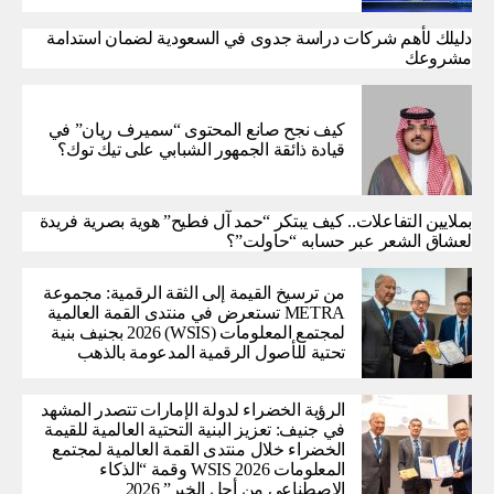
دليلك لأهم شركات دراسة جدوى في السعودية لضمان استدامة
مشروعك
كيف نجح صانع المحتوى “سميرف ريان” في
قيادة ذائقة الجمهور الشبابي على تيك توك؟
بملايين التفاعلات.. كيف يبتكر “حمد آل فطيح” هوية بصرية فريدة
لعشاق الشعر عبر حسابه “حاولت”؟
من ترسيخ القيمة إلى الثقة الرقمية: مجموعة
METRA تستعرض في منتدى القمة العالمية
لمجتمع المعلومات (WSIS) 2026 بجنيف بنية
تحتية للأصول الرقمية المدعومة بالذهب
الرؤية الخضراء لدولة الإمارات تتصدر المشهد
في جنيف: تعزيز البنية التحتية العالمية للقيمة
الخضراء خلال منتدى القمة العالمية لمجتمع
المعلومات WSIS 2026 وقمة “الذكاء
الاصطناعي من أجل الخير” 2026