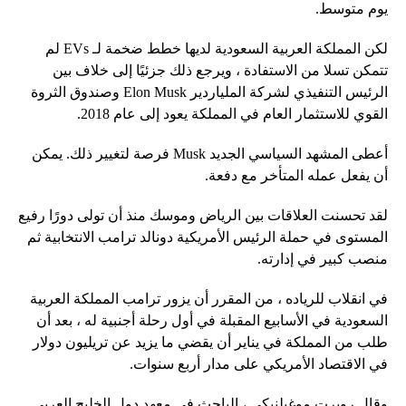
يوم متوسط.
لكن المملكة العربية السعودية لديها خطط ضخمة لـ EVs لم
تتمكن تسلا من الاستفادة ، ويرجع ذلك جزئيًا إلى خلاف بين
الرئيس التنفيذي لشركة الملياردير Elon Musk وصندوق الثروة
القوي للاستثمار العام في المملكة يعود إلى عام 2018.
أعطى المشهد السياسي الجديد Musk فرصة لتغيير ذلك. يمكن
أن يفعل عمله المتأخر مع دفعة.
لقد تحسنت العلاقات بين الرياض وموسك منذ أن تولى دورًا رفيع
المستوى في حملة الرئيس الأمريكية دونالد ترامب الانتخابية ثم
منصب كبير في إدارته.
في انقلاب للرياده ، من المقرر أن يزور ترامب المملكة العربية
السعودية في الأسابيع المقبلة في أول رحلة أجنبية له ، بعد أن
طلب من المملكة في يناير أن يقضي ما يزيد عن تريليون دولار
في الاقتصاد الأمريكي على مدار أربع سنوات.
وقال روبرت موغيلنيكي ، الباحث في معهد دول الخليج العربي