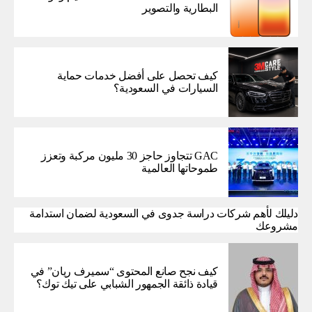
البطارية والتصوير
كيف تحصل على أفضل خدمات حماية
السيارات في السعودية؟
GAC تتجاوز حاجز 30 مليون مركبة وتعزز
طموحاتها العالمية
دليلك لأهم شركات دراسة جدوى في السعودية لضمان استدامة
مشروعك
كيف نجح صانع المحتوى “سميرف ريان” في
قيادة ذائقة الجمهور الشبابي على تيك توك؟