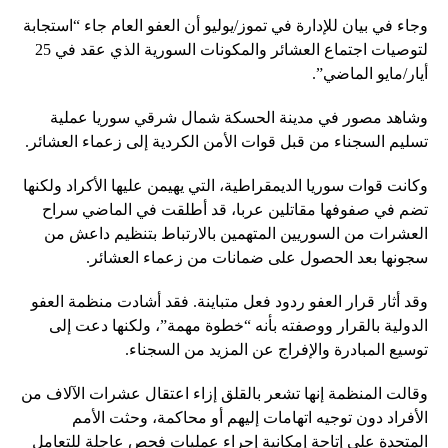
وجاء في بيان للإدارة في تموز/يوليو أن العفو العام جاء “استجابة
لتوصيات اجتماع العشائر والمكونات السورية الذي عقد في 25
أيار/مايو الماضي”.
وشاهد مصور في مدينة الحسكة شمال شرقي سوريا عملية
تسليم السجناء من قبل قوات الأمن الكردية إلى زعماء العشائر.
وكانت قوات سوريا الديمقراطية، التي يهيمن عليها الأكراد ولكنها
تضم ​​في صفوفها مقاتلين عربا، قد أطلقت في الماضي سراح
العشرات من السوريين المتهمين بالارتباط بتنظيم داعش من
سجونها بعد الحصول على ضمانات من زعماء العشائر.
وقد أثار قرار العفو ردود فعل متباينة. فقد أشادت منظمة العفو
الدولية بالقرار ووصفته بأنه “خطوة مهمة”، ولكنها دعت إلى
توسيع المبادرة والإفراج عن المزيد من السجناء.
وقالت المنظمة إنها تشعر بالقلق إزاء اعتقال عشرات الآلاف من
الأفراد دون توجيه اتهامات إليهم أو محاكمة، وحثت الأمم
المتحدة على إتاحة إمكانية إجراء عمليات فحص عاجلة للتعامل