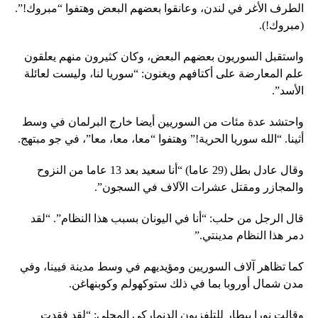
الطرف الأغر في لندن، وعانقوا بعضهم البعض وهتفوا “مبروك!”.
(مبروك!).
واستقبل السوريون بعضهم البعض، وكان كثيرون منهم يعلقون
علم المعارضة على أكتافهم ويغنون: “سوريا لنا، وليست لعائلة
الأسد”.
واحتشد عدة مئات من السوريين أيضا خارج البرلمان في وسط
أثينا. “الله سوريا الحرية!” وهتفوا “معا، معا، معا”، في جو مبتهج.
وقال عادل بطل (29 عاما) “أنا سعيد بعد 13 عاما من النزوح
والمجازر ومقتل عشرات الآلاف في السجون”.
قال الرجل من حلب: “أنا في اليونان بسبب هذا النظام”. “لقد
دمر هذا النظام مدينتي.”
كما تظاهر آلاف السوريين ومؤيديهم في وسط مدينة فيينا، وفي
مدن شمال أوروبا بما في ذلك ستوكهولم وكوبنهاغن.
وقالت نورا بيطار للتلفزيون الدنماركي المحلي: “لقد فقدت