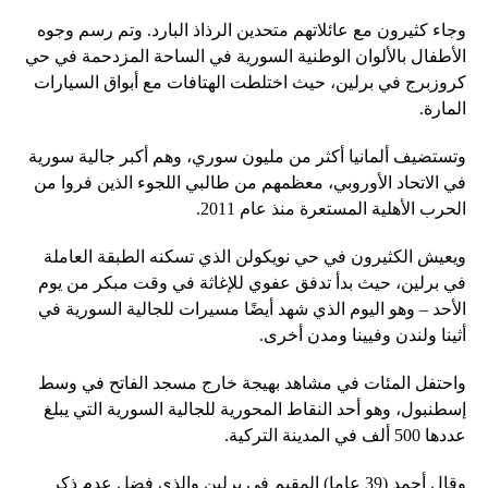
وجاء كثيرون مع عائلاتهم متحدين الرذاذ البارد. وتم رسم وجوه
الأطفال بالألوان الوطنية السورية في الساحة المزدحمة في حي
كروزبرج في برلين، حيث اختلطت الهتافات مع أبواق السيارات
المارة.
وتستضيف ألمانيا أكثر من مليون سوري، وهم أكبر جالية سورية
في الاتحاد الأوروبي، معظمهم من طالبي اللجوء الذين فروا من
الحرب الأهلية المستعرة منذ عام 2011.
ويعيش الكثيرون في حي نويكولن الذي تسكنه الطبقة العاملة
في برلين، حيث بدأ تدفق عفوي للإغاثة في وقت مبكر من يوم
الأحد – وهو اليوم الذي شهد أيضًا مسيرات للجالية السورية في
أثينا ولندن وفيينا ومدن أخرى.
واحتفل المئات في مشاهد بهيجة خارج مسجد الفاتح في وسط
إسطنبول، وهو أحد النقاط المحورية للجالية السورية التي يبلغ
عددها 500 ألف في المدينة التركية.
وقال أحمد (39 عاما) المقيم في برلين والذي فضل عدم ذكر