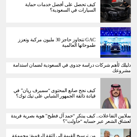
كيف تحصل على أفضل خدمات حماية
السيارات في السعودية؟
GAC تتجاوز حاجز 30 مليون مركبة وتعزز
طموحاتها العالمية
دليلك لأهم شركات دراسة جدوى في السعودية لضمان استدامة
مشروعك
كيف نجح صانع المحتوى “سميرف ريان” في
قيادة ذائقة الجمهور الشبابي على تيك توك؟
بملايين التفاعلات.. كيف يبتكر “حمد آل فطيح” هوية بصرية فريدة
لعشاق الشعر عبر حسابه “حاولت”؟
من ترسيخ القيمة إلى الثقة الرقمية: مجموعة