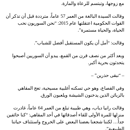
مع زوجها، وتبتسم للرعاة والمارة.
وقالت السيدة البالغة من العمر 57 عاماً، مترددة قبل أن تذكر أن
القوات الحكومية اعتقلتها عام 2015: “نحن السوريون نحب
الحياة، والحياة مستمرة”.
وقالت: “آمل أن يكون المستقبل أفضل للشباب”.
وبعد أكثر من نصف قرن من القمع، يبدو أن السوريين أصبحوا
يتحدثون بحرية أكبر.
– “نبقى حذرين” –
وفي القصاع، وهو حي تسكنه أغلبية مسيحية، تعج المقاهي
بالزبائن الذين يدخنون الشيشة ويلعبون الورق.
وقالت رانيا دياب، وهي طبيبة تبلغ من العمر 64 عاماً، غادرت
منزلها للمرة الأولى للقاء أصدقائها في أحد المقاهي: “كنا خائفين
جداً… لكننا شجعنا بعضنا البعض على الخروج واستئناف حياتنا
الطبيعية”.