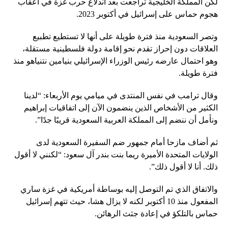
لكن المملكة الخليجية تراجعت بعد اندلاع حرب غزة في أعقاب
هجوم حماس على إسرائيل في أكتوبر 2023.
وتصر السعودية منذ فترة طويلة على أنها لا تستطيع تطبيع
العلاقات دون إحراز تقدم نحو إقامة دولة فلسطينية مستقلة،
وهو احتمال عارضه رئيس الوزراء الإسرائيلي بنيامين نتنياهو منذ
فترة طويلة.
وقال ترامب في نفس المنتدى في ميامي يوم الأربعاء: “لدينا
الكثير من الأشخاص الذين ينضمون الآن إلى اتفاقيات إبراهيم
ونأمل أن ننضم إلى المملكة العربية السعودية قريبًا جدًا”.
ثم أضاف مازحا أمام جمهور ضم السفيرة السعودية لدى
الولايات المتحدة الأميرة ريما بنت بندر آل سعود: “لكنني لا أقول
ذلك. أنا لا أقول ذلك”.
والاتفاق الذي تم التوصل إليه بوساطة أمريكية في غزة ساري
المفعول منذ 10 أكتوبر لكنه لا يزال هشا، حيث تتهم إسرائيل
حماس بالتلكؤ في إعادة جثث الرهائن.