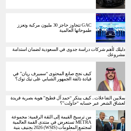
GAC تتجاوز حاجز 30 مليون مركبة وتعزز
طموحاتها العالمية
دليلك لأهم شركات دراسة جدوى في السعودية لضمان استدامة
مشروعك
كيف نجح صانع المحتوى “سميرف ريان” في
قيادة ذائقة الجمهور الشبابي على تيك توك؟
بملايين التفاعلات.. كيف يبتكر “حمد آل فطيح” هوية بصرية فريدة
لعشاق الشعر عبر حسابه “حاولت”؟
من ترسيخ القيمة إلى الثقة الرقمية: مجموعة
METRA تستعرض في منتدى القمة العالمية
لمجتمع المعلومات (WSIS) 2026 بجنيف بنية