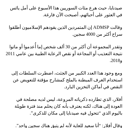
صيدنايا، حيث هرع مئات السوريين هذا الأسبوع على أمل يائس
في العثور على أحبائهم، أصبحت الآن فارغة.
وقالت ADMSP إن المتمردين الذين يقودهم الإسلاميون أطلقوا
سراح أكثر من 4000 سجين.
وتقدر المجموعة أن أكثر من 30 ألف شخص إما أُعدموا أو ماتوا
نتيجة التعذيب أو المجاعة أو نقص الرعاية الطبية بين عامي 2011
و2018.
ومع وجود هذا العدد الكبير من الجثث، اضطرت السلطات إلى
استخدام الغرف المبطنة بالملح كمشارح مؤقتة للتعويض عن
النقص في أماكن التخزين البارد.
أفلار، الذي تطارده ذكرياته المروعة، ليس لديه مصلحة في
العودة إلى هناك، لكنه يعترف بأنه كان يحلم منذ فترة طويلة
باليوم الذي “تتحول فيه صيدنايا إلى مكان للذكرى”.
وقال أفلار: “أنا سعيد للغاية لأنه لم يتبق هناك سجين واحد”.