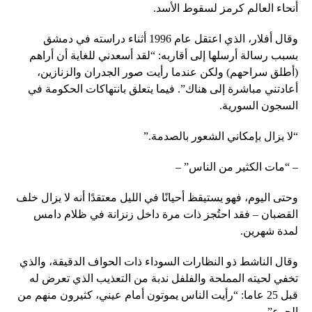
أنحاء العالم كرمز لسقوط الأسد.
وقال أفلار، الذي اعتقل عام 1996 أثناء دراسته في دمشق
بسبب رسالة أرسلها إلى أقاربه: “لقد أسعدني للغاية أن أراهم
(أطلق سراحهم) ولكن عندما رأيت صور الجدران والزنازين،
أعادتني مباشرة إلى هناك”. فيما يتعلق بانتهاكات الحكومة في
السجون السورية.
“لا يزال بإمكاني الشعور بالصدمة.”
– “مات الكثير من الناس” –
وحتى اليوم، فهو يستيقظ أحيانًا في الليل معتقدًا أنه لا يزال خلف
القضبان – فقد احتُجز ذات مرة داخل زنزانة في ظلام دامس
لمدة شهرين.
وقال الناشط ذو النظارات السوداء ذات الحواف الدقيقة، والذي
تخفي لحيته المملحة والفلفل ندبة من التعذيب الذي تعرض له
قبل 25 عاما: “رأيت الناس يموتون أمام عيني، كثيرون منهم من
الجوع”.